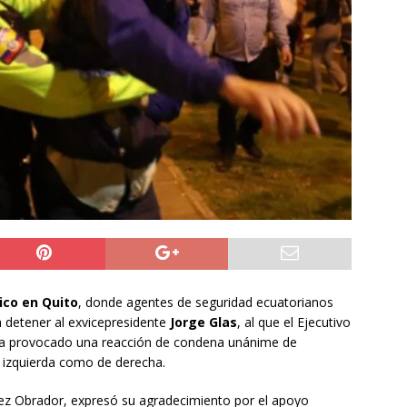
ros de la Unión Europea acuerdan reforzar fronteras, retornos y
prana tras la crisis en Ceuta
INTERNACIONAL
o del cobre alcanzó un nuevo máximo histórico
NACIONAL
s millonarios en el Gobierno: 46 funcionarios de
nan igual o más que el presidente Kast
DEPORTES
co en Quito
, donde agentes de seguridad ecuatorianos
a detener al exvicepresidente
Jorge Glas
, al que el Ejecutivo
, ha provocado una reacción de condena unánime de
e izquierda como de derecha.
ez Obrador, expresó su agradecimiento por el apoyo