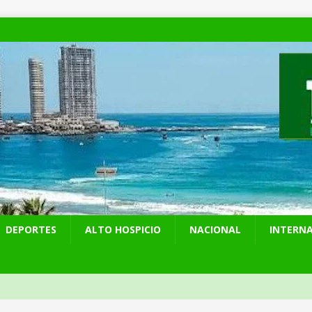
DEPORTES
ALTO HOSPICIO
NACIONAL
INTERN
presentó en cadena nacional su «Agenda contra el Crimen