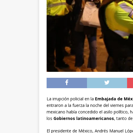
[ 04/08/2026 ]
Minist
sistema de alerta tem
[ 04/08/2026 ]
Preci
[ 05/08/2026 ]
Sueldo
superintendencias ga
La irrupción policial en la
Embajada de Méxi
entraron a la fuerza la noche del viernes par
mexicano había concedido el asilo político
los
Gobiernos latinoamericanos
, tanto d
El presidente de México, Andrés Manuel Lóp