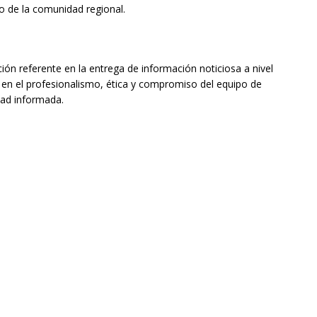
to de la comunidad regional.
do Álvaro Jofre alerta por el futuro del Casino Municipal de
jo Municipal aprueba proyecto para mejorar el alumbrado
n referente en la entrega de información noticiosa a nivel
o en el profesionalismo, ética y compromiso del equipo de
l Boro
ALTO HOSPICIO
dad informada.
a León XIV viajará a Uruguay, Argentina y Perú del 6 al 17 de
NACIONAL