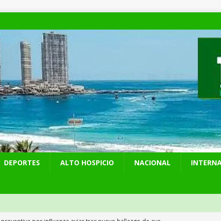
DEPORTES
ALTO HOSPICIO
NACIONAL
INTERN
 preventiva por influenza aviar tras nuevo hallazgo de ave