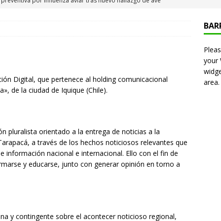
 Iquique
IQUIQUE
BAR
neros detiene a pareja por microtráfico en el centro de Iquique
Pleas
your
s millonarios en el Gobierno: 46 funcionarios de
widge
ón Digital, que pertenece al holding comunicacional
area.
nan igual o más que el presidente Kast
DEPORTES
 de la ciudad de Iquique (Chile).
presentó en cadena nacional su «Agenda contra el Crimen
rorismo (ACOT)»
NACIONAL
pluralista orientado a la entrega de noticias a la
6 becados se les pago los estudios en el extranjero y nunca
arapacá, a través de los hechos noticiosos relevantes que
OLICIAL
e información nacional e internacional. Ello con el fin de
rmarse y educarse, junto con generar opinión en torno a
puesta del Gobierno que busca facilitar el ingreso a Carabineros
NACIONAL
e sanción diplomática: Brasil no repondrá a su embajador y
na y contingente sobre el acontecer noticioso regional,
n Argentina por los insultos de Milei a Lula
INTERNACIONAL