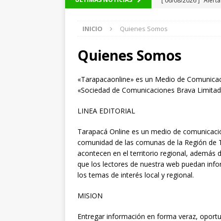
silvestre positiva en
INICIO
Quienes Somos
[ 06/08/2026 ]
Carabi
POLICIAL
Quienes Somos
[ 05/08/2026 ]
Sueldo
«Tarapacaonline» es un Medio de Comunicaci
superintendencias ga
«Sociedad de Comunicaciones Brava Limitada»,
[ 05/08/2026 ]
Kast 
LINEA EDITORIAL
Organizado y el Ter
Tarapacá Online es un medio de comunicación 
[ 05/08/2026 ]
A 1.66
comunidad de las comunas de la Región de T
volvieron a Chile
P
acontecen en el territorio regional, además d
que los lectores de nuestra web puedan info
[ 05/08/2026 ]
La pro
los temas de interés local y regional.
desde los 17 años
MISION
[ 05/08/2026 ]
Fuert
Entregar información en forma veraz, oportu
rebaja la relación co