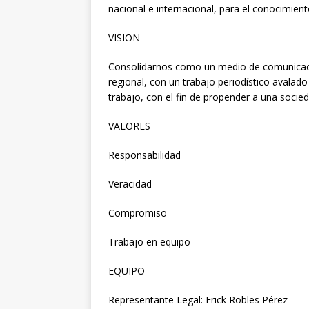
nacional e internacional, para el conocimien
[ 05/08/2026 ]
Diputa
VISION
Iquique
DEPORTES
[ 05/08/2026 ]
Conce
Consolidarnos como un medio de comunicació
regional, con un trabajo periodístico avalad
público del sector E
trabajo, con el fin de propender a una socie
[ 06/08/2026 ]
El pap
VALORES
noviembre
INTER
Responsabilidad
Veracidad
Compromiso
Trabajo en equipo
EQUIPO
Representante Legal: Erick Robles Pérez