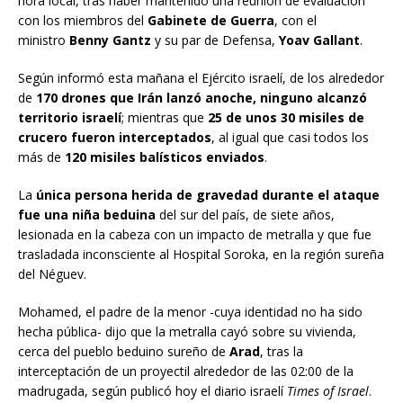
hora local, tras haber mantenido una reunión de evaluación
con los miembros del
Gabinete de Guerra
, con el
ministro
Benny Gantz
y su par de Defensa,
Yoav Gallant
.
Según informó esta mañana el Ejército israelí, de los alrededor
de
170 drones que Irán lanzó anoche, ninguno alcanzó
territorio israelí
; mientras que
25 de unos 30 misiles de
crucero fueron interceptados
, al igual que casi todos los
más de
120 misiles balísticos enviados
.
La
única persona herida de gravedad durante el ataque
fue una niña beduina
del sur del país, de siete años,
lesionada en la cabeza con un impacto de metralla y que fue
trasladada inconsciente al Hospital Soroka, en la región sureña
del Néguev.
Mohamed, el padre de la menor -cuya identidad no ha sido
hecha pública- dijo que la metralla cayó sobre su vivienda,
cerca del pueblo beduino sureño de
Arad
, tras la
interceptación de un proyectil alrededor de las 02:00 de la
madrugada, según publicó hoy el diario israelí
Times of Israel
.