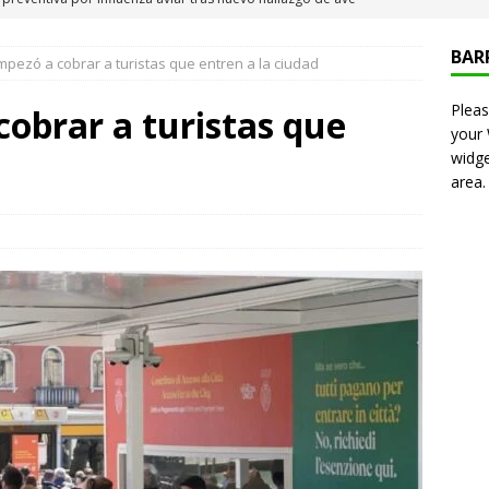
 Iquique
IQUIQUE
BAR
pezó a cobrar a turistas que entren a la ciudad
neros detiene a pareja por microtráfico en el centro de Iquique
Pleas
obrar a turistas que
your
s millonarios en el Gobierno: 46 funcionarios de
widge
area.
nan igual o más que el presidente Kast
DEPORTES
presentó en cadena nacional su «Agenda contra el Crimen
rorismo (ACOT)»
NACIONAL
6 becados se les pago los estudios en el extranjero y nunca
OLICIAL
puesta del Gobierno que busca facilitar el ingreso a Carabineros
NACIONAL
e sanción diplomática: Brasil no repondrá a su embajador y
n Argentina por los insultos de Milei a Lula
INTERNACIONAL