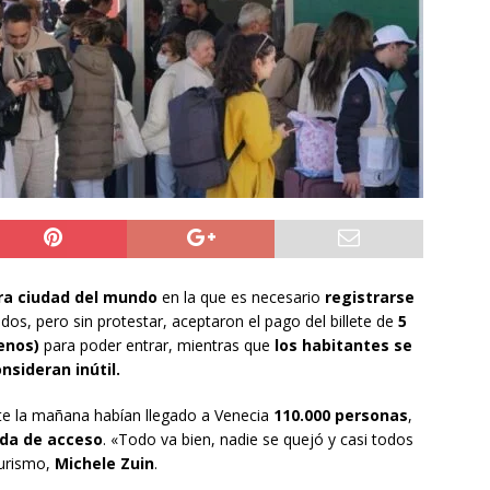
do Álvaro Jofre alerta por el futuro del Casino Municipal de
jo Municipal aprueba proyecto para mejorar el alumbrado
l Boro
ALTO HOSPICIO
a León XIV viajará a Uruguay, Argentina y Perú del 6 al 17 de
NACIONAL
a ciudad del mundo
en la que es necesario
registrarse
ados, pero sin protestar, aceptaron el pago del billete de
5
enos)
para poder entrar, mientras que
los habitantes se
sideran inútil.
te la mañana habían llegado a Venecia
110.000 personas
,
da de acceso
. «Todo va bien, nadie se quejó y casi todos
Turismo,
Michele Zuin
.