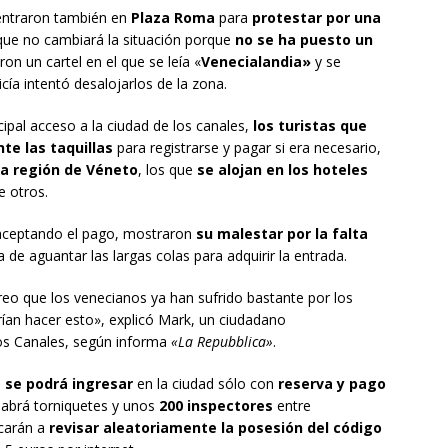
entraron también en
Plaza Roma
para
protestar por una
ue no cambiará la situación porque
no se ha puesto un
ron un cartel en el que se leía «
Venecialandia»
y se
ía intentó desalojarlos de la zona.
cipal acceso a la ciudad de los canales,
los turistas que
te las taquillas
para registrarse y pagar si era necesario,
la región de Véneto
, los que
se alojan en los hoteles
e otros.
 aceptando el pago, mostraron
su malestar por la falta
 de aguantar las largas colas para adquirir la entrada.
reo que los venecianos ya han sufrido bastante por los
rían hacer esto», explicó Mark, un ciudadano
los Canales, según informa
«La Repubblica»
.
e se podrá ingresar
en la ciudad sólo con
reserva y pago
habrá torniquetes y unos
200 inspectores
entre
icarán a
revisar aleatoriamente la posesión del código