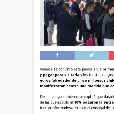
[ 05/08/2026 ]
Diputa
Iquique
DEPORTES
[ 05/08/2026 ]
Conce
público del sector E
[ 06/08/2026 ]
El pap
noviembre
INTER
Venecia se convirtió este jueves en la
primer
y pagar para visitarla
y los turistas resign
euros (alrededor de cinco mil pesos chil
manifestaron contra una medida que con
Desde el ayuntamiento se explicó que duran
de las cuales sólo el
10% pagaron la entra
fueron informados», explico el concejal de 