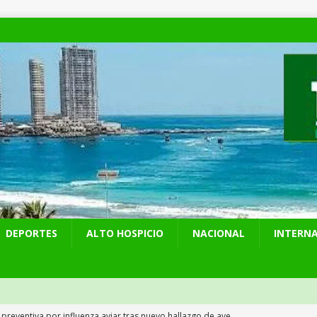
DEPORTES
ALTO HOSPICIO
NACIONAL
INTERN
 preventiva por influenza aviar tras nuevo hallazgo de ave