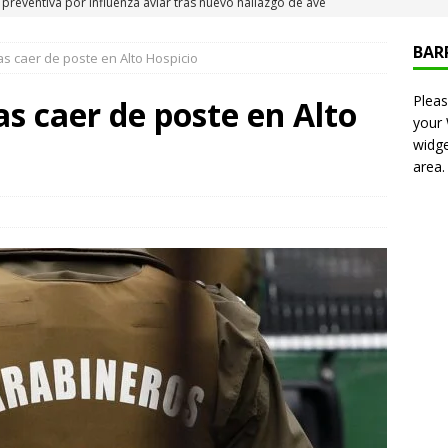
 Iquique
IQUIQUE
BAR
as caer de poste en Alto Hospicio
neros detiene a pareja por microtráfico en el centro de Iquique
Pleas
as caer de poste en Alto
your
s millonarios en el Gobierno: 46 funcionarios de
widge
area.
nan igual o más que el presidente Kast
DEPORTES
presentó en cadena nacional su «Agenda contra el Crimen
rorismo (ACOT)»
NACIONAL
6 becados se les pago los estudios en el extranjero y nunca
OLICIAL
puesta del Gobierno que busca facilitar el ingreso a Carabineros
NACIONAL
e sanción diplomática: Brasil no repondrá a su embajador y
n Argentina por los insultos de Milei a Lula
INTERNACIONAL