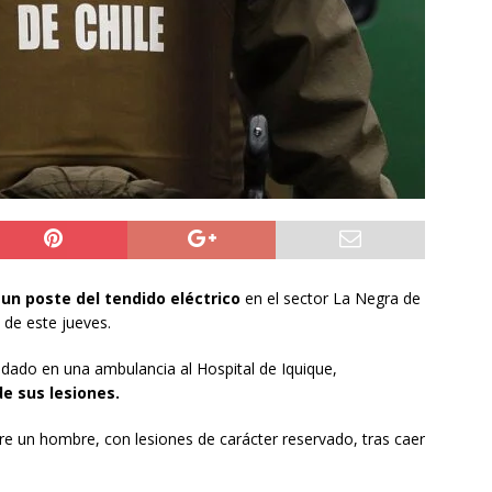
do Álvaro Jofre alerta por el futuro del Casino Municipal de
jo Municipal aprueba proyecto para mejorar el alumbrado
l Boro
ALTO HOSPICIO
a León XIV viajará a Uruguay, Argentina y Perú del 6 al 17 de
NACIONAL
 un poste del tendido eléctrico
en el sector La Negra de
 de este jueves.
ladado en una ambulancia al Hospital de Iquique,
de sus lesiones.
bre un hombre, con lesiones de carácter reservado, tras caer