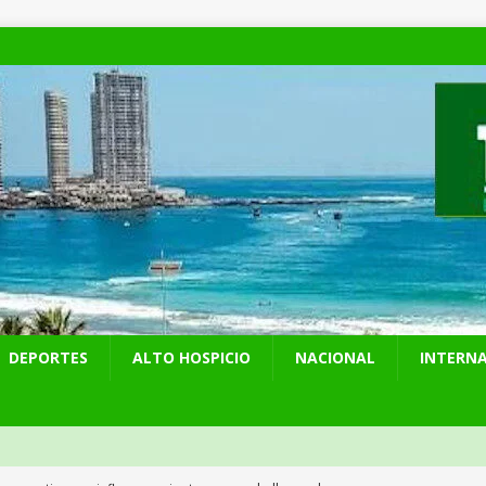
DEPORTES
ALTO HOSPICIO
NACIONAL
INTERN
 preventiva por influenza aviar tras nuevo hallazgo de ave