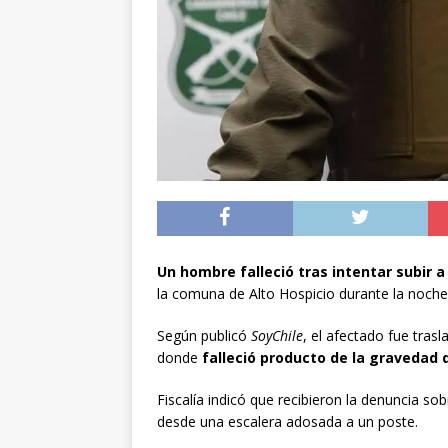
[ 05/08/2026 ]
Diputa
Iquique
DEPORTES
[ 05/08/2026 ]
Conce
público del sector E
[ 06/08/2026 ]
El pap
noviembre
INTER
Un hombre falleció tras intentar subir a
la comuna de Alto Hospicio durante la noche
Según publicó
SoyChile
, el afectado fue tras
donde
falleció producto de la gravedad 
Fiscalía indicó que recibieron la denuncia so
desde una escalera adosada a un poste.