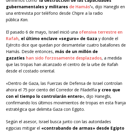
definimos como
‘la destrucción de las capacidades
gubernamentales y militares
de Hamás
‘
«, dijo Hanegbi en
una entrevista por teléfono desde Chipre a la radio
pública
Kan.
El pasado 6 de mayo, Israel inició una
ofensiva terrestre en
Rafah
,
el último enclave «seguro» de Gaza
y donde el
Ejército dice que quedan por desmantelar cuatro batallones de
Hamás. Desde entonces,
más de un millón de
gazatíes
han sido forzosamente desplazados
, a medida
que las tropas han alcanzado el centro de la urbe de Rafah
desde el costado oriental.
«Dentro de Gaza, las Fuerzas de Defensa de Israel controlan
ahora el 75 por ciento del Corredor de Filadelfia
y creo que
con el tiempo lo controlarán entero
«, dijo Hanegbi,
confirmando los últimos movimientos de tropas en esta franja
estratégica que delimita Gaza con Egipto.
Según el asesor, Israel busca junto con las autoridades
egipcias mitigar el
«contrabando de armas» desde Egipto