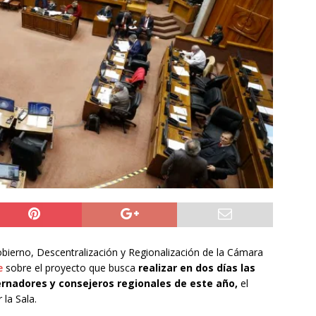
ión
POLICIAL
a León XIV viajará a Uruguay, Argentina y Perú del 6 al 17 de
NACIONAL
do Jofré oficia a la SCJ para fiscalizar el impacto fiscal en la
GORE Tarapacá
DEPORTES
bierno, Descentralización y Regionalización de la Cámara
e
sobre el proyecto que busca
realizar en dos días las
ernadores y consejeros regionales de este año,
el
 la Sala.