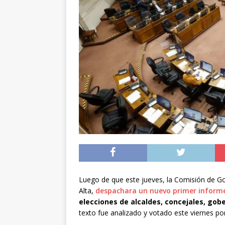
preventiva en la reg
[ 06/08/2026 ]
El pap
noviembre
INTER
[ 07/08/2026 ]
Diputa
Municipalidad y el 
Luego de que este jueves, la Comisión de Go
Alta,
despachara un nuevo primer inform
elecciones de alcaldes, concejales, gob
texto fue analizado y votado este viernes por