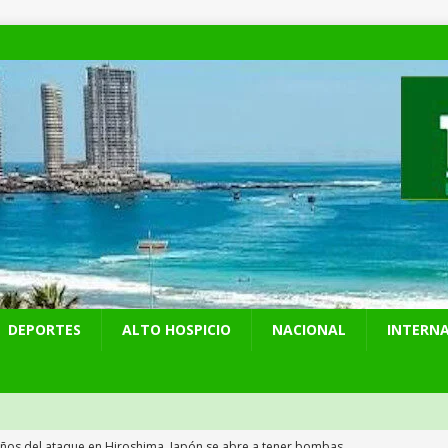
DEPORTES
ALTO HOSPICIO
NACIONAL
INTERN
años del ataque en Hiroshima, Japón se abre a tener bombas