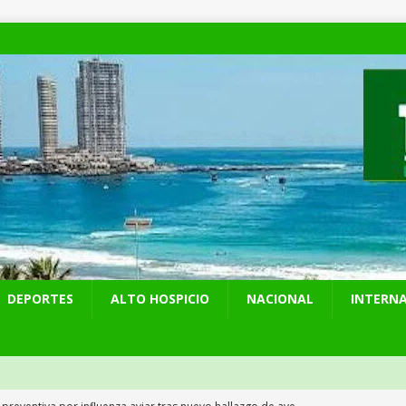
DEPORTES
ALTO HOSPICIO
NACIONAL
INTERN
 preventiva por influenza aviar tras nuevo hallazgo de ave