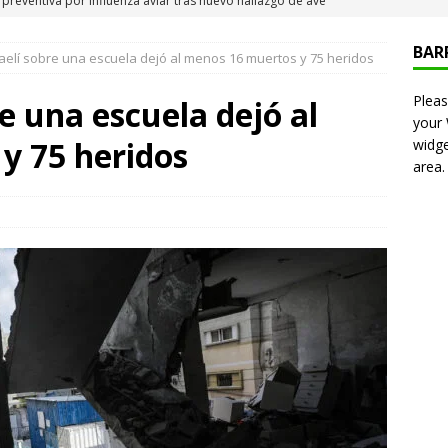
 Iquique
IQUIQUE
BAR
aelí sobre una escuela dejó al menos 16 muertos y 75 heridos
neros detiene a pareja por microtráfico en el centro de Iquique
Pleas
e una escuela dejó al
your
s millonarios en el Gobierno: 46 funcionarios de
y 75 heridos
widge
area.
nan igual o más que el presidente Kast
DEPORTES
presentó en cadena nacional su «Agenda contra el Crimen
rorismo (ACOT)»
NACIONAL
6 becados se les pago los estudios en el extranjero y nunca
OLICIAL
puesta del Gobierno que busca facilitar el ingreso a Carabineros
NACIONAL
e sanción diplomática: Brasil no repondrá a su embajador y
n Argentina por los insultos de Milei a Lula
INTERNACIONAL