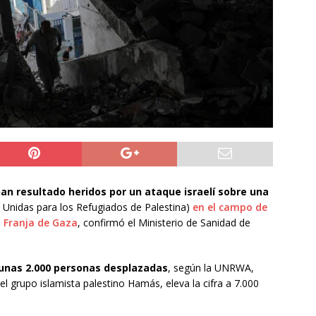
do Álvaro Jofre alerta por el futuro del Casino Municipal de
jo Municipal aprueba proyecto para mejorar el alumbrado
l Boro
ALTO HOSPICIO
a León XIV viajará a Uruguay, Argentina y Perú del 6 al 17 de
NACIONAL
an resultado heridos por un ataque israelí sobre una
Unidas para los Refugiados de Palestina)
en el campo de
a Franja de Gaza
, confirmó el Ministerio de Sanidad de
unas 2.000 personas desplazadas
, según la UNRWA,
l grupo islamista palestino Hamás, eleva la cifra a 7.000