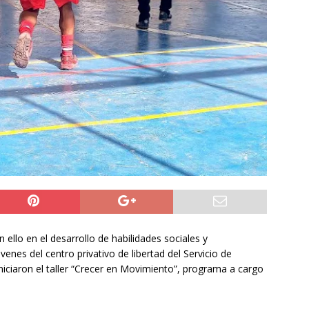
ión
POLICIAL
a León XIV viajará a Uruguay, Argentina y Perú del 6 al 17 de
NACIONAL
do Jofré oficia a la SCJ para fiscalizar el impacto fiscal en la
GORE Tarapacá
DEPORTES
n ello en el desarrollo de habilidades sociales y
venes del centro privativo de libertad del Servicio de
iniciaron el taller “Crecer en Movimiento”, programa a cargo