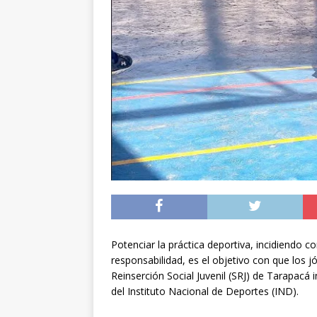
preventiva en la reg
[ 06/08/2026 ]
El pap
noviembre
INTER
[ 07/08/2026 ]
Diputa
Municipalidad y el 
Potenciar la práctica deportiva, incidiendo co
responsabilidad, es el objetivo con que los jó
Reinserción Social Juvenil (SRJ) de Tarapacá 
del Instituto Nacional de Deportes (IND).