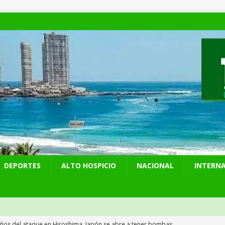
DEPORTES
ALTO HOSPICIO
NACIONAL
INTERN
años del ataque en Hiroshima, Japón se abre a tener bombas