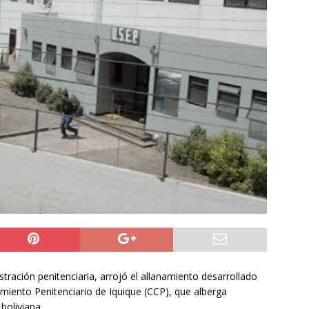
ión
POLICIAL
a León XIV viajará a Uruguay, Argentina y Perú del 6 al 17 de
NACIONAL
do Jofré oficia a la SCJ para fiscalizar el impacto fiscal en la
GORE Tarapacá
DEPORTES
tración penitenciaria, arrojó el allanamiento desarrollado
iento Penitenciario de Iquique (CCP), que alberga
boliviana.