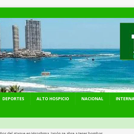
DEPORTES
ALTO HOSPICIO
NACIONAL
INTERN
años del ataque en Hiroshima, Japón se abre a tener bombas