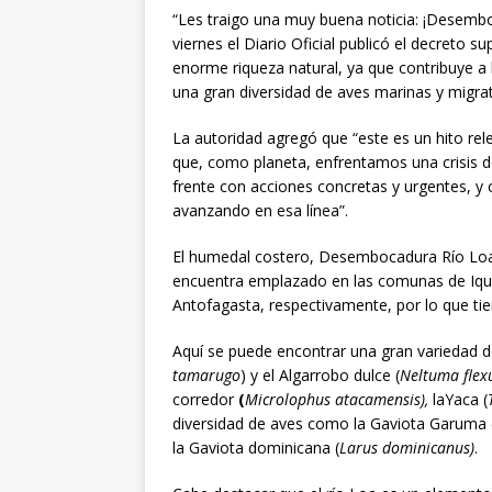
“Les traigo una muy buena noticia: ¡Desembo
viernes el Diario Oficial publicó el decreto
enorme riqueza natural, ya que contribuye a 
una gran diversidad de aves marinas y migra
La autoridad agregó que “este es un hito rel
que, como planeta, enfrentamos una crisis 
frente con acciones concretas y urgentes, y 
avanzando en esa línea”.
El humedal costero, Desembocadura Río Loa 
encuentra emplazado en las comunas de Iquiq
Antofagasta, respectivamente, por lo que tien
Aquí se puede encontrar una gran variedad d
tamarugo
) y el Algarrobo dulce (
Neltuma flex
corredor
(
Microlophus atacamensis),
laYaca (
diversidad de aves como la Gaviota Garuma 
la Gaviota dominicana (
Larus dominicanus)
.