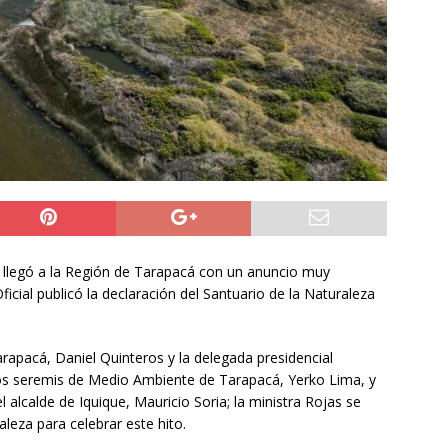
6 becados se les pago los estudios en el extranjero y nunca
OLICIAL
puesta del Gobierno que busca facilitar el ingreso a Carabineros
NACIONAL
rribó a Colombia para asistir a la asunción de Abelardo de la
L
 llegó a la Región de Tarapacá con un anuncio muy
ficial publicó la declaración del Santuario de la Naturaleza
apacá, Daniel Quinteros y la delegada presidencial
 los seremis de Medio Ambiente de Tarapacá, Yerko Lima, y
alcalde de Iquique, Mauricio Soria; la ministra Rojas se
aleza para celebrar este hito.