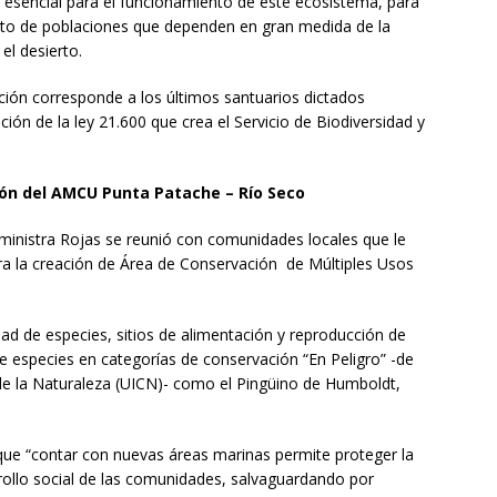
 esencial para el funcionamiento de este ecosistema, para
ento de poblaciones que dependen en gran medida de la
 el desierto.
ción corresponde a los últimos santuarios dictados
ción de la ley 21.600 que crea el Servicio de Biodiversidad y
ión del AMCU Punta Patache – Río Seco
a ministra Rojas se reunió con comunidades locales que le
para la creación de Área de Conservación de Múltiples Usos
dad de especies, sitios de alimentación y reproducción de
 especies en categorías de conservación “En Peligro” -de
 de la Naturaleza (UICN)- como el Pingüino de Humboldt,
 que “contar con nuevas áreas marinas permite proteger la
rrollo social de las comunidades, salvaguardando por