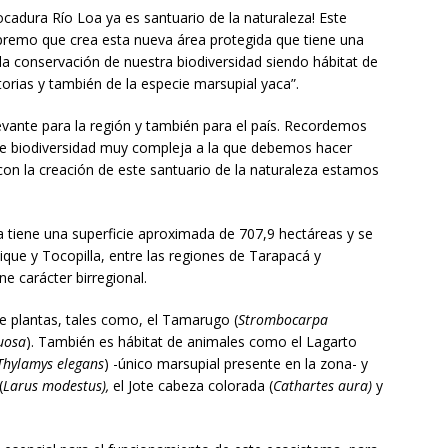
cadura Río Loa ya es santuario de la naturaleza! Este
 supremo que crea esta nueva área protegida que tiene una
la conservación de nuestra biodiversidad siendo hábitat de
torias y también de la especie marsupial yaca”.
evante para la región y también para el país. Recordemos
de biodiversidad muy compleja a la que debemos hacer
con la creación de este santuario de la naturaleza estamos
tiene una superficie aproximada de 707,9 hectáreas y se
ue y Tocopilla, entre las regiones de Tarapacá y
e carácter birregional.
e plantas, tales como, el Tamarugo (
Strombocarpa
uosa
). También es hábitat de animales como el Lagarto
Thylamys elegans
) -único marsupial presente en la zona- y
(
Larus modestus),
el Jote cabeza colorada (
Cathartes aura)
y