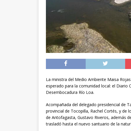
[ 05/08/2026 ]
A 1.66
volvieron a Chile
P
[ 05/08/2026 ]
La pro
desde los 17 años
[ 07/08/2026 ]
Kast a
Espriella
NACIONA
La ministra del Medio Ambiente Maisa Rojas
esperado para la comunidad local: el Diario O
Desembocadura Río Loa.
Acompañada del delegado presidencial de Tar
provincial de Tocopilla, Rachel Cortés, y de
de Antofagasta, Gustavo Riveros, además del 
trasladó hasta el nuevo santuario de la natur