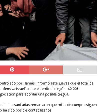
y Venezuela reactivan oficialmente sus relaciones consulares tras
tico
NACIONAL
 sabe del grave accidente vehicular que sufrió Nelson Tapia:
de ebriedad
DEPORTES
a preventiva para la Región de Tarapacá
IQUIQUE
 controlado por Hamás, informó este jueves que el total de
fensiva israelí sobre el territorio llegó a
40.005
ociación para abordar una posible tregua.
toridades sanitarias remarcaron que miles de cuerpos siguen
 ha sido posible contabilizarlos.