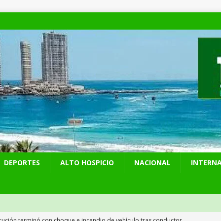
DEPORTES
ALTO HOSPICIO
NACIONAL
INTERN
cución terminó con choque e incendio de vehículo tras conductor