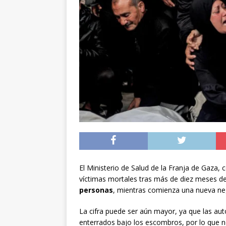
[ 07/08/2026 ]
Chile 
intercambio diplomá
[ 07/08/2026 ]
Qué se
conducía en estado 
[ 08/08/2026 ]
Alert
El Ministerio de Salud de la Franja de Gaza,
víctimas mortales tras más de diez meses de o
personas
, mientras comienza una nueva neg
La cifra puede ser aún mayor, ya que las au
enterrados bajo los escombros, por lo que no