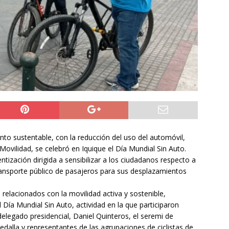
NACIONAL
 preventiva por influenza aviar tras nuevo hallazgo de ave
 Iquique
IQUIQUE
años del ataque en Hiroshima, Japón se abre a tener bombas
ACIONAL
to sustentable, con la reducción del uso del automóvil,
Movilidad, se celebró en Iquique el Día Mundial Sin Auto.
ntización dirigida a sensibilizar a los ciudadanos respecto a
 transporte público de pasajeros para sus desplazamientos
elacionados con la movilidad activa y sostenible,
 Día Mundial Sin Auto, actividad en la que participaron
elegado presidencial, Daniel Quinteros, el seremi de
alla y representantes de las agrupaciones de ciclistas de