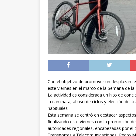
noviembre
INTER
[ 06/08/2026 ]
Alerta
silvestre positiva en
[ 07/08/2026 ]
A 81 
nucleares
INTERN
Con el objetivo de promover un desplazamien
este viernes en el marco de la Semana de la 
La actividad es considerada un hito de concie
la caminata, al uso de ciclos y elección del
habituales.
Esta semana se centró en destacar aspectos r
finalizando este viernes con la promoción del
autoridades regionales, encabezadas por el d
Transportes y Telecomunicaciones, Pedro Med