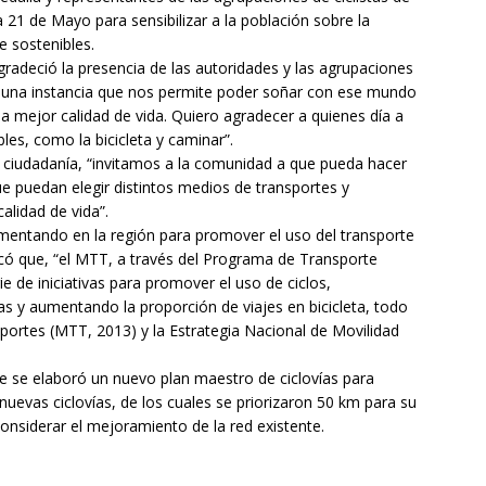
a 21 de Mayo para sensibilizar a la población sobre la
 sostenibles.
gradeció la presencia de las autoridades y las agrupaciones
 es una instancia que nos permite poder soñar con ese mundo
na mejor calidad de vida. Quiero agradecer a quienes día a
les, como la bicicleta y caminar”.
la ciudadanía, “invitamos a la comunidad a que pueda hacer
ue puedan elegir distintos medios de transportes y
lidad de vida”.
ementando en la región para promover el uso del transporte
icó que, “el MTT, a través del Programa de Transporte
 de iniciativas para promover el uso de ciclos,
as y aumentando la proporción de viajes en bicicleta, todo
nsportes (MTT, 2013) y la Estrategia Nacional de Movilidad
ue se elaboró un nuevo plan maestro de ciclovías para
nuevas ciclovías, de los cuales se priorizaron 50 km para su
onsiderar el mejoramiento de la red existente.