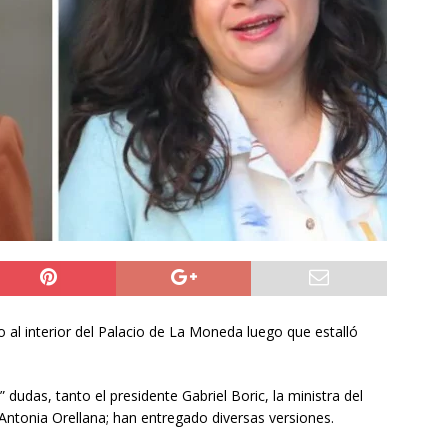
do Álvaro Jofre alerta por el futuro del Casino Municipal de
jo Municipal aprueba proyecto para mejorar el alumbrado
l Boro
ALTO HOSPICIO
a León XIV viajará a Uruguay, Argentina y Perú del 6 al 17 de
NACIONAL
o al interior del Palacio de La Moneda luego que estalló
 dudas, tanto el presidente Gabriel Boric, la ministra del
, Antonia Orellana; han entregado diversas versiones.