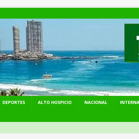
DEPORTES
ALTO HOSPICIO
NACIONAL
INTERN
 preventiva por influenza aviar tras nuevo hallazgo de ave