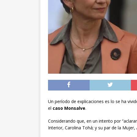
[ 05/08/2026 ]
Diputa
Iquique
DEPORTES
[ 05/08/2026 ]
Conce
público del sector E
[ 06/08/2026 ]
El pap
noviembre
INTER
Un período de explicaciones es lo se ha vivid
el
caso Monsalve
.
Considerando que, en un intento por “aclarar”
Interior, Carolina Tohá; y su par de la Mujer