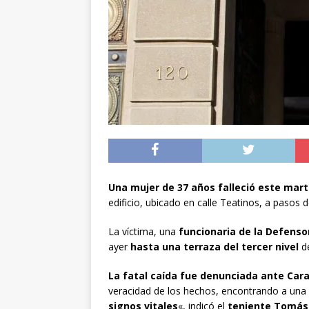
[ 05/08/2026 ]
A 1.66
volvieron a Chile
P
[ 05/08/2026 ]
La pro
desde los 17 años
[ 07/08/2026 ]
Kast a
Espriella
NACIONA
Una mujer de 37 años falleció este mar
edificio, ubicado en calle Teatinos, a pasos
La víctima, una
funcionaria de la Defenso
ayer
hasta una terraza del tercer nivel
de
La fatal caída fue denunciada ante Car
veracidad de los hechos, encontrando a un
signos vitales
«, indicó el
teniente Tomás