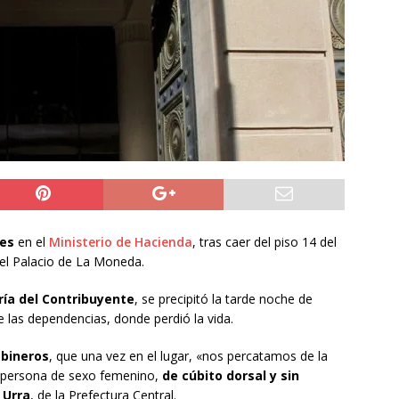
6 becados se les pago los estudios en el extranjero y nunca
OLICIAL
puesta del Gobierno que busca facilitar el ingreso a Carabineros
NACIONAL
rribó a Colombia para asistir a la asunción de Abelardo de la
L
tes
en el
Ministerio de Hacienda
, tras caer del piso 14 del
 del Palacio de La Moneda.
ría del Contribuyente
, se precipitó la tarde noche de
 las dependencias, donde perdió la vida.
abineros
, que una vez en el lugar, «nos percatamos de la
a persona de sexo femenino,
de cúbito dorsal y sin
 Urra
, de la Prefectura Central.