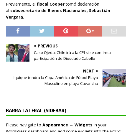
Previamente, el
fiscal Cooper
tomó declaración
al
subsecretario de Bienes Nacionales, Sebastián
Vergara
.
PREVIOUS
Caso Ojeda: Chile irá a la CPI si se confirma
participación de Diosdado Cabello
NEXT
Iquique tendra la Copa América de Fútbol Playa
Masculino en playa Cavancha
BARRA LATERAL (SIDEBAR)
Please navigate to
Appearance → Widgets
in your
WordPress dashboard and add some widgets into the
Barra