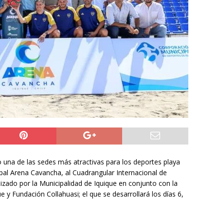
6 becados se les pago los estudios en el extranjero y nunca
OLICIAL
puesta del Gobierno que busca facilitar el ingreso a Carabineros
NACIONAL
rribó a Colombia para asistir a la asunción de Abelardo de la
L
 una de las sedes más atractivas para los deportes playa
ipal Arena Cavancha, al Cuadrangular Internacional de
izado por la Municipalidad de Iquique en conjunto con la
 y Fundación Collahuasi; el que se desarrollará los días 6,