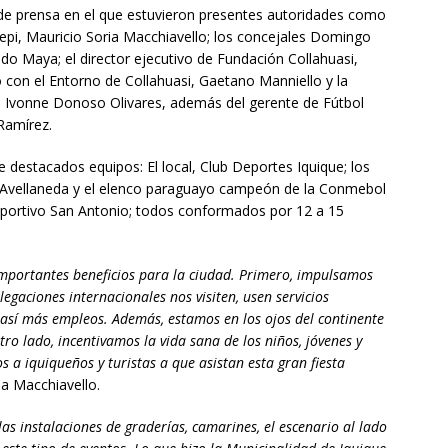
e prensa en el que estuvieron presentes autoridades como
depi, Mauricio Soria Macchiavello; los concejales Domingo
 Maya; el director ejecutivo de Fundación Collahuasi,
 con el Entorno de Collahuasi, Gaetano Manniello y la
, Ivonne Donoso Olivares, además del gerente de Fútbol
 Ramírez.
e destacados equipos: El local, Club Deportes Iquique; los
de Avellaneda y el elenco paraguayo campeón de la Conmebol
Deportivo San Antonio; todos conformados por 12 a 15
importantes beneficios para la ciudad. Primero, impulsamos
legaciones internacionales nos visiten, usen servicios
 así más empleos. Además, estamos en los ojos del continente
ro lado, incentivamos la vida sana de los niños, jóvenes y
s a iquiqueños y turistas a que asistan esta gran fiesta
ia Macchiavello.
las instalaciones de graderías, camarines, el escenario al lado