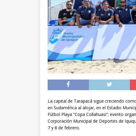
[ 05/08/2026 ]
A 1.66
volvieron a Chile
P
[ 05/08/2026 ]
La pro
desde los 17 años
[ 07/08/2026 ]
Kast a
Espriella
NACIONA
La capital de Tarapacá sigue creciendo como
en Sudamérica al alojar, en el Estadio Munic
Fútbol Playa “Copa Collahuasi”; evento organ
Corporación Municipal de Deportes de Iquique
7 y 8 de febrero.