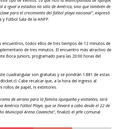
 este tipo de eventos. Lo que hizo la Municipalidad de Iquique
al a igual a estadios no sólo de América, sino que también de
clave para el crecimiento del fútbol playa nacional”
, expresó
a y Fútbol Sala de la ANFP.
s encuentros, todos ellos de tres tiempos de 12 minutos de
plementario de tres minutos. El encuentro más atractivo de
nte Boca Juniors, programado para las 20:00 horas del
ste cuadrangular son gratuitas y se pondrán 1.881 de estas
ticket.cl. Cabe recalcar que, a la hora del ingreso al
i rollos de papel, ni extintores.
rama de verano para la familia iquiqueña y visitantes, será
a América Fútbol Playa, que se llevará a cabo desde el 22 de
dio Municipal Arena Cavancha”
, finalizó el jefe comunal