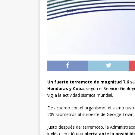
noviembre
INTER
[ 06/08/2026 ]
Alerta
silvestre positiva en
[ 07/08/2026 ]
A 81 
nucleares
INTERN
Un fuerte terremoto de magnitud 7,6
sac
Honduras y Cuba
, según el Servicio Geológ
vigila la actividad sísmica mundial.
De acuerdo con el organismo, el sismo tuvo l
209 kilómetros al suroeste de George Town, 
Justo después del terremoto, la Administra
inglés), emitió una
alerta ante la posibili