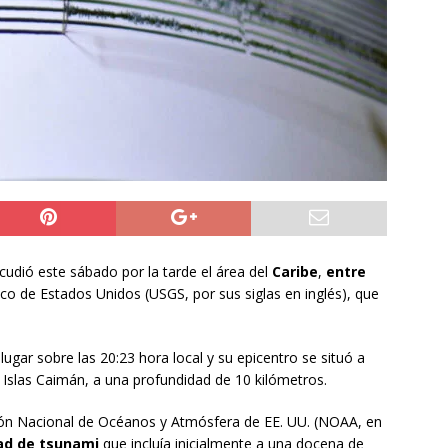
NACIONAL
 preventiva por influenza aviar tras nuevo hallazgo de ave
 Iquique
IQUIQUE
años del ataque en Hiroshima, Japón se abre a tener bombas
ACIONAL
udió este sábado por la tarde el área del
Caribe
,
entre
ico de Estados Unidos (USGS, por sus siglas en inglés), que
ugar sobre las 20:23 hora local y su epicentro se situó a
Islas Caimán, a una profundidad de 10 kilómetros.
ción Nacional de Océanos y Atmósfera de EE. UU. (NOAA, en
dad de tsunami
que incluía inicialmente a una docena de