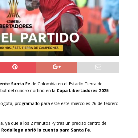
do Álvaro Jofre alerta por el futuro del Casino Municipal de
jo Municipal aprueba proyecto para mejorar el alumbrado
l Boro
ALTO HOSPICIO
a León XIV viajará a Uruguay, Argentina y Perú del 6 al 17 de
NACIONAL
ente Santa Fe
de Colombia en el Estadio Tierra de
ut del cuadro nortino en la
Copa Libertadores 2025
.
n Bogotá, programado para este este miércoles 26 de febrero
a, ya que a los 2 minutos -y tras un preciso centro de
Rodallega abrió la cuenta para Santa Fe
.