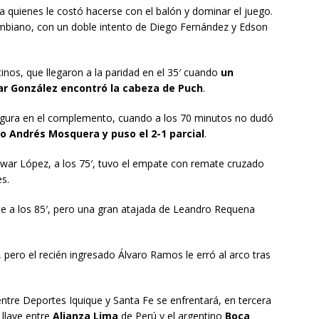
a quienes le costó hacerse con el balón y dominar el juego.
lombiano, con un doble intento de Diego Fernández y Edson
rtinos, que llegaron a la paridad en el 35′ cuando
un
ar González encontró la cabeza de Puch
.
figura en el complemento, cuando a los 70 minutos no dudó
o Andrés Mosquera y puso el 2-1 parcial
.
dwar López, a los 75′, tuvo el empate con remate cruzado
s.
e a los 85′, pero una gran atajada de Leandro Requena
, pero el recién ingresado Álvaro Ramos le erró al arco tras
ntre Deportes Iquique y Santa Fe se enfrentará, en tercera
 llave entre
Alianza Lima
de Perú y el argentino
Boca