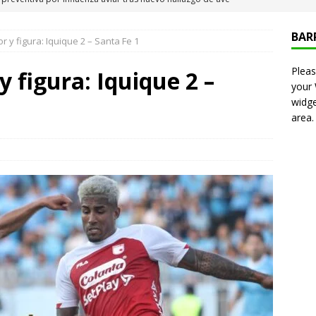
 Iquique
IQUIQUE
BAR
r y figura: Iquique 2 – Santa Fe 1
neros detiene a pareja por microtráfico en el centro de Iquique
Pleas
 figura: Iquique 2 –
your
s millonarios en el Gobierno: 46 funcionarios de
widge
area.
nan igual o más que el presidente Kast
DEPORTES
presentó en cadena nacional su «Agenda contra el Crimen
rorismo (ACOT)»
NACIONAL
6 becados se les pago los estudios en el extranjero y nunca
OLICIAL
puesta del Gobierno que busca facilitar el ingreso a Carabineros
NACIONAL
e sanción diplomática: Brasil no repondrá a su embajador y
n Argentina por los insultos de Milei a Lula
INTERNACIONAL