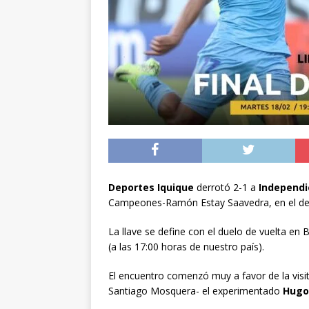
[ 05/08/2026 ]
Diputa
Iquique
DEPORTES
[ 05/08/2026 ]
Conce
público del sector E
[ 06/08/2026 ]
El pap
noviembre
INTER
Deportes Iquique
derrotó 2-1 a
Independi
Campeones-Ramón Estay Saavedra, en el deb
La llave se define con el duelo de vuelta e
(a las 17:00 horas de nuestro país).
El encuentro comenzó muy a favor de la visit
Santiago Mosquera- el experimentado
Hugo 