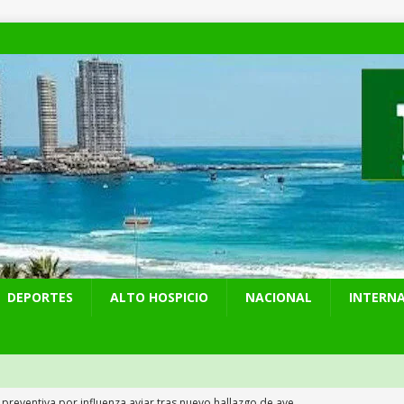
DEPORTES
ALTO HOSPICIO
NACIONAL
INTERN
 preventiva por influenza aviar tras nuevo hallazgo de ave