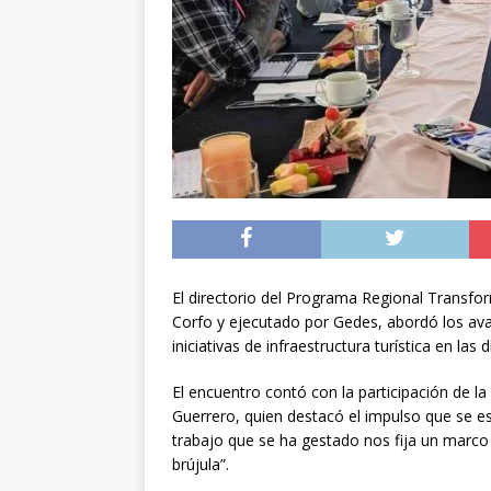
preventiva en la reg
[ 06/08/2026 ]
El pap
noviembre
INTER
[ 07/08/2026 ]
Diputa
Municipalidad y el 
El directorio del Programa Regional Trans
Corfo y ejecutado por Gedes, abordó los avan
iniciativas de infraestructura turística en la
El encuentro contó con la participación de la
Guerrero, quien destacó el impulso que se e
trabajo que se ha gestado nos fija un marco
brújula”.