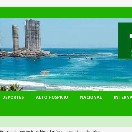
DEPORTES
ALTO HOSPICIO
NACIONAL
INTERN
años del ataque en Hiroshima, Japón se abre a tener bombas