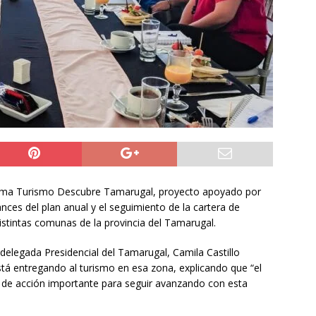
ión
POLICIAL
a León XIV viajará a Uruguay, Argentina y Perú del 6 al 17 de
NACIONAL
do Jofré oficia a la SCJ para fiscalizar el impacto fiscal en la
GORE Tarapacá
DEPORTES
forma Turismo Descubre Tamarugal, proyecto apoyado por
ces del plan anual y el seguimiento de la cartera de
s distintas comunas de la provincia del Tamarugal.
 delegada Presidencial del Tamarugal, Camila Castillo
stá entregando al turismo en esa zona, explicando que “el
 de acción importante para seguir avanzando con esta