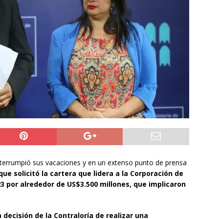
do Álvaro Jofre alerta por el futuro del Casino Municipal de
jo Municipal aprueba proyecto para mejorar el alumbrado
l Boro
ALTO HOSPICIO
a León XIV viajará a Uruguay, Argentina y Perú del 6 al 17 de
NACIONAL
terrumpió sus vacaciones y en un extenso punto de prensa
que solicitó la cartera que lidera a la Corporación de
3 por alrededor de US$3.500 millones, que implicaron
 decisión de la Contraloría de realizar una