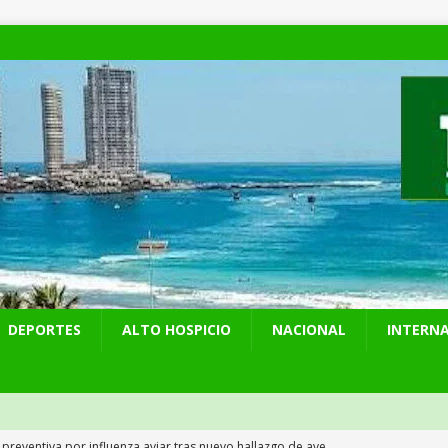
DEPORTES
ALTO HOSPICIO
NACIONAL
INTERN
 preventiva por influenza aviar tras nuevo hallazgo de ave