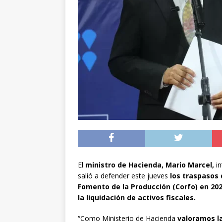
[ 05/08/2026 ]
Diputa
Iquique
DEPORTES
[ 05/08/2026 ]
Conce
público del sector E
[ 06/08/2026 ]
El pap
noviembre
INTER
El
ministro de Hacienda, Mario Marcel,
in
salió a defender este jueves
los traspasos 
Fomento de la Producción (Corfo) en 202
la liquidación de activos fiscales.
“Como Ministerio de Hacienda
valoramos la