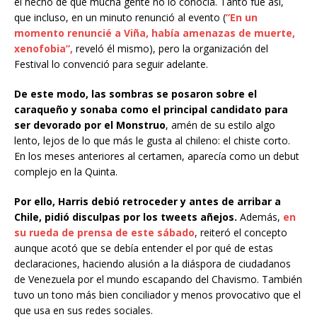
el hecho de que mucha gente no lo conocía. Tanto fue así,
que incluso, en un minuto renunció al evento (
”En un
momento renuncié a Viña, había amenazas de muerte,
xenofobia”,
reveló él mismo), pero la organización del
Festival lo convenció para seguir adelante.
De este modo, las sombras se posaron sobre el
caraqueño y sonaba como el principal candidato para
ser devorado por el Monstruo
, amén de su estilo algo
lento, lejos de lo que más le gusta al chileno: el chiste corto.
En los meses anteriores al certamen, aparecía como un debut
complejo en la Quinta.
Por ello, Harris debió retroceder y antes de arribar a
Chile, pidió disculpas por los tweets añejos.
Además,
en
su rueda de prensa de este sábado
, reiteró el concepto
aunque acotó que se debía entender el por qué de estas
declaraciones, haciendo alusión a la diáspora de ciudadanos
de Venezuela por el mundo escapando del Chavismo. También
tuvo un tono más bien conciliador y menos provocativo que el
que usa en sus redes sociales.