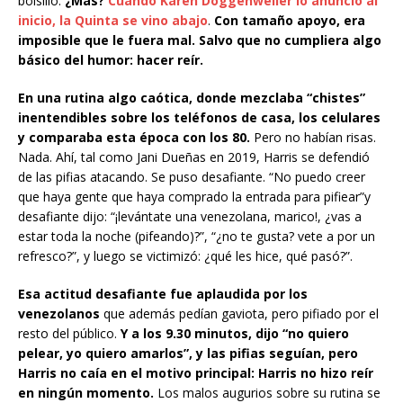
bolsillo.
¿Más?
Cuando Karen Doggenweiler lo anunció al
inicio, la Quinta se vino abajo
.
Con tamaño apoyo, era
imposible que le fuera mal. Salvo que no cumpliera algo
básico del humor: hacer reír.
En una rutina algo caótica, donde mezclaba “chistes”
inentendibles sobre los teléfonos de casa, los celulares
y comparaba esta época con los 80.
Pero no habían risas.
Nada. Ahí, tal como Jani Dueñas en 2019, Harris se defendió
de las pifias atacando. Se puso desafiante. “No puedo creer
que haya gente que haya comprado la entrada para pifiear”y
desafiante dijo: “¡levántate una venezolana, marico!, ¿vas a
estar toda la noche (pifeando)?”, “¿no te gusta? vete a por un
refresco?”, y luego se victimizó: ¿qué les hice, qué pasó?”.
Esa actitud desafiante fue aplaudida por los
venezolanos
que además pedían gaviota, pero pifiado por el
resto del público.
Y a los 9.30 minutos, dijo “no quiero
pelear, yo quiero amarlos”, y las pifias seguían, pero
Harris no caía en el motivo principal: Harris no hizo reír
en ningún momento.
Los malos augurios sobre su rutina se