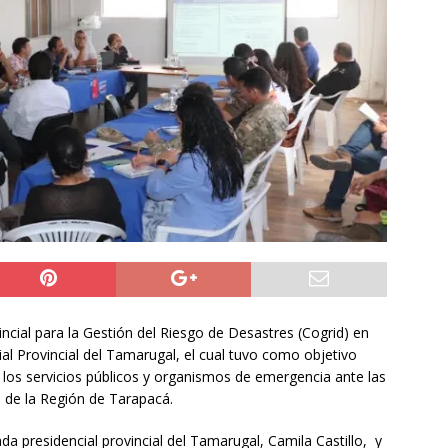
ros de la Unión Europea acuerdan reforzar fronteras, retornos y
prana tras la crisis en Ceuta
INTERNACIONAL
o del cobre alcanzó un nuevo máximo histórico
NACIONAL
s millonarios en el Gobierno: 46 funcionarios de
nan igual o más que el presidente Kast
DEPORTES
cial para la Gestión del Riesgo de Desastres (Cogrid) en
al Provincial del Tamarugal, el cual tuvo como objetivo
e los servicios públicos y organismos de emergencia ante las
era de la Región de Tarapacá.
da presidencial provincial del Tamarugal, Camila Castillo, y