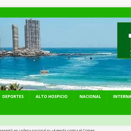
DEPORTES
ALTO HOSPICIO
NACIONAL
INTERN
presentó en cadena nacional su «Agenda contra el Crimen