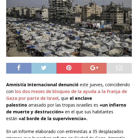
Amnistía Internacional denunció
este jueves, coincidiendo
con
los dos meses de bloqueo de la ayuda a la Franja de
Gaza por parte de Israel
, que
el enclave
palestino
arrasado por las tropas israelíes es
«un infierno
de muerte y destrucción»
en el que sus habitantes
están
«al borde de la supervivencia».
En un informe elaborado con entrevistas a 35 desplazados