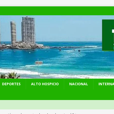
DEPORTES
ALTO HOSPICIO
NACIONAL
INTERN
presentó en cadena nacional su «Agenda contra el Crimen