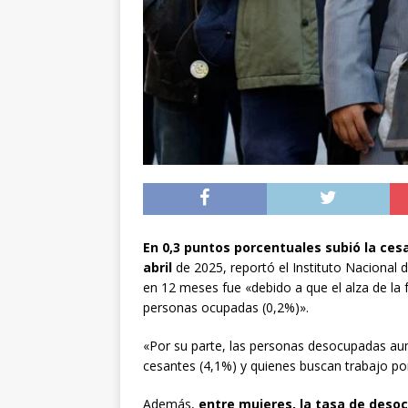
[ 04/08/2026 ]
Minist
sistema de alerta tem
[ 04/08/2026 ]
Preci
[ 05/08/2026 ]
Sueldo
superintendencias ga
En 0,3 puntos porcentuales subió la cesa
abril
de 2025, reportó el Instituto Nacional d
en 12 meses fue «debido a que el alza de la 
personas ocupadas (0,2%)».
«Por su parte, las personas desocupadas au
cesantes (4,1%) y quienes buscan trabajo po
Además,
entre mujeres, la tasa de deso