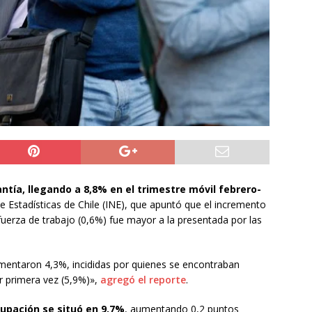
ros de la Unión Europea acuerdan reforzar fronteras, retornos y
prana tras la crisis en Ceuta
INTERNACIONAL
o del cobre alcanzó un nuevo máximo histórico
NACIONAL
s millonarios en el Gobierno: 46 funcionarios de
nan igual o más que el presidente Kast
DEPORTES
ntía, llegando a 8,8% en el trimestre móvil febrero-
e Estadísticas de Chile (INE), que apuntó que el incremento
fuerza de trabajo (0,6%) fue mayor a la presentada por las
mentaron 4,3%, incididas por quienes se encontraban
r primera vez (5,9%)»,
agregó el reporte
.
cupación se situó en 9,7%
, aumentando 0,2 puntos