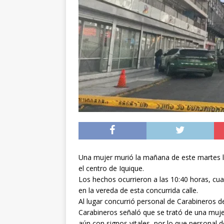
[ 07/08/2026 ]
Chile 
intercambio diplomá
[ 07/08/2026 ]
Qué se
conducía en estado 
[ 08/08/2026 ]
Alert
Una mujer murió la mañana de este martes lu
el centro de Iquique.
Los hechos ocurrieron a las 10:40 horas, cu
en la vereda de esta concurrida calle.
Al lugar concurrió personal de Carabineros d
Carabineros señaló que se trató de una muje
aún con signos vitales, por lo que personal 