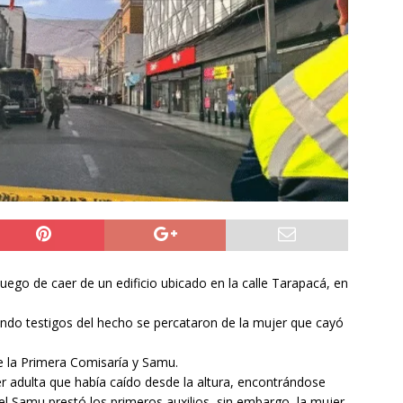
y Venezuela reactivan oficialmente sus relaciones consulares tras
tico
NACIONAL
 sabe del grave accidente vehicular que sufrió Nelson Tapia:
de ebriedad
DEPORTES
a preventiva para la Región de Tarapacá
IQUIQUE
ego de caer de un edificio ubicado en la calle Tarapacá, en
ando testigos del hecho se percataron de la mujer que cayó
e la Primera Comisaría y Samu.
r adulta que había caído desde la altura, encontrándose
del Samu prestó los primeros auxilios, sin embargo, la mujer