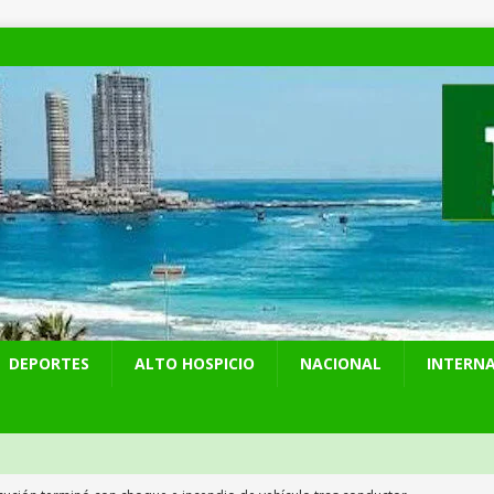
DEPORTES
ALTO HOSPICIO
NACIONAL
INTERN
cución terminó con choque e incendio de vehículo tras conductor