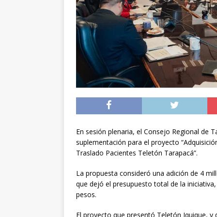
[ 05/08/2026 ]
A 1.66
volvieron a Chile
P
[ 05/08/2026 ]
La pro
desde los 17 años
[ 07/08/2026 ]
Kast a
Espriella
NACIONA
En sesión plenaria, el Consejo Regional de T
suplementación para el proyecto “Adquisici
Traslado Pacientes Teletón Tarapacá”.
La propuesta consideró una adición de 4 millo
que dejó el presupuesto total de la iniciativ
pesos.
El proyecto que presentó Teletón Iquique, y 