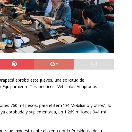
6 becados se les pago los estudios en el extranjero y nunca
OLICIAL
puesta del Gobierno que busca facilitar el ingreso a Carabineros
NACIONAL
rribó a Colombia para asistir a la asunción de Abelardo de la
L
arapacá aprobó este jueves, una solicitud de
ón Equipamiento Terapéutico – Vehículos Adaptados
nes 760 mil pesos, para el ítem “04 Mobiliario y otros”, lo
a, ya aprobada y suplementada, en 1.269 millones 941 mil
que fue expuesto ante el pleno por la Presidenta de la