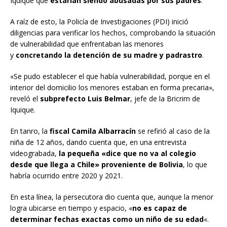
Iquique que
estarían siendo abusadas por sus padres
.
A raíz de esto, la Policía de Investigaciones (PDI) inició
diligencias para verificar los hechos, comprobando la situación
de vulnerabilidad que enfrentaban las menores
y
concretando la detención de su madre y padrastro
.
«Se pudo establecer el que había vulnerabilidad, porque en el
interior del domicilio los menores estaban en forma precaria»,
reveló el
subprefecto Luis Belmar
, jefe de la Bricrim de
Iquique.
En tanro, la
fiscal Camila Albarracín
se refirió al caso de la
niña de 12 años, dando cuenta que, en una entrevista
videograbada,
la pequeña «dice que no va al colegio
desde que llega a Chile» proveniente de Bolivia
, lo que
habría ocurrido entre 2020 y 2021.
En esta línea, la persecutora dio cuenta que, aunque la menor
logra ubicarse en tiempo y espacio, «
no es capaz de
determinar fechas exactas como un niño de su edad
«.