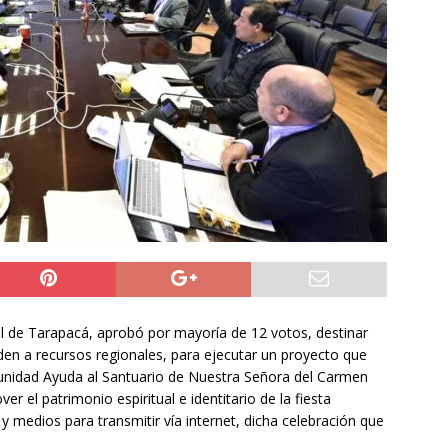
y Venezuela reactivan oficialmente sus relaciones consulares tras
tico
NACIONAL
 sabe del grave accidente vehicular que sufrió Nelson Tapia:
de ebriedad
DEPORTES
a preventiva para la Región de Tarapacá
IQUIQUE
al de Tarapacá, aprobó por mayoría de 12 votos, destinar
en a recursos regionales, para ejecutar un proyecto que
munidad Ayuda al Santuario de Nuestra Señora del Carmen
r el patrimonio espiritual e identitario de la fiesta
 y medios para transmitir vía internet, dicha celebración que