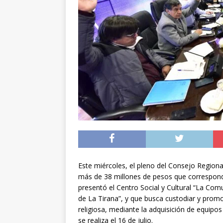
[ 07/08/2026 ]
Chile 
intercambio diplomá
[ 07/08/2026 ]
Qué se
conducía en estado 
[ 08/08/2026 ]
Alert
Este miércoles, el pleno del Consejo Region
más de 38 millones de pesos que correspond
presentó el Centro Social y Cultural “La Co
de La Tirana”, y que busca custodiar y promove
religiosa, mediante la adquisición de equipos
se realiza el 16 de julio.