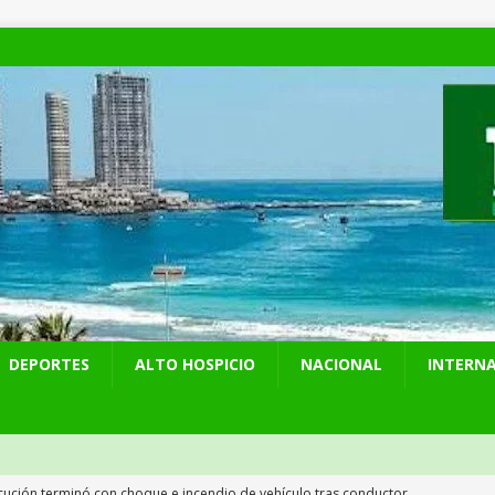
DEPORTES
ALTO HOSPICIO
NACIONAL
INTERN
cución terminó con choque e incendio de vehículo tras conductor