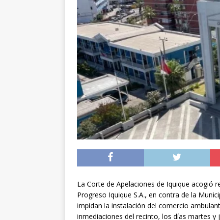
preventiva en la reg
[ 06/08/2026 ]
El pap
noviembre
INTER
[ 07/08/2026 ]
Diputa
Municipalidad y el 
La Corte de Apelaciones de Iquique acogió r
Progreso Iquique S.A., en contra de la Munic
impidan la instalación del comercio ambulant
inmediaciones del recinto, los días martes y 