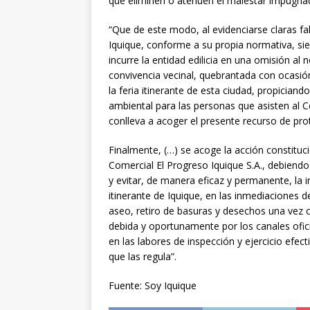
que eliminen o atenúen el malestar impugna
“Que de este modo, al evidenciarse claras fal
Iquique, conforme a su propia normativa, si
incurre la entidad edilicia en una omisión a
convivencia vecinal, quebrantada con ocasió
la feria itinerante de esta ciudad, propician
ambiental para las personas que asisten al C
conlleva a acoger el presente recurso de prot
Finalmente, (…) se acoge la acción constitu
Comercial El Progreso Iquique S.A., debiendo 
y evitar, de manera eficaz y permanente, la 
itinerante de Iquique, en las inmediaciones d
aseo, retiro de basuras y desechos una vez ce
debida y oportunamente por los canales ofic
en las labores de inspección y ejercicio efect
que las regula”.
Fuente: Soy Iquique