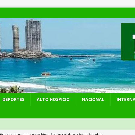
DEPORTES
ALTO HOSPICIO
NACIONAL
INTERN
años del ataque en Hiroshima, Japón se abre a tener bombas