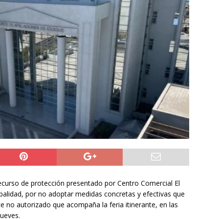
ión
POLICIAL
a León XIV viajará a Uruguay, Argentina y Perú del 6 al 17 de
NACIONAL
do Jofré oficia a la SCJ para fiscalizar el impacto fiscal en la
GORE Tarapacá
DEPORTES
ecurso de protección presentado por Centro Comercial El
ipalidad, por no adoptar medidas concretas y efectivas que
e no autorizado que acompaña la feria itinerante, en las
jueves.