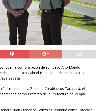
ros de la Unión Europea acuerdan reforzar fronteras, retornos y
prana tras la crisis en Ceuta
INTERNACIONAL
o del cobre alcanzó un nuevo máximo histórico
NACIONAL
s millonarios en el Gobierno: 46 funcionarios de
nan igual o más que el presidente Kast
DEPORTES
 conocer la conformación de su nuevo Alto Mando
e de la República Gabriel Boric Font, de acuerdo a lo
Araya Zapata.
mirá el mando de la Zona de Carabineros Tarapacá, el
desempeña como Prefecto de la Prefectura de Iquique
, general Juan Francisco González, asumirá como Director