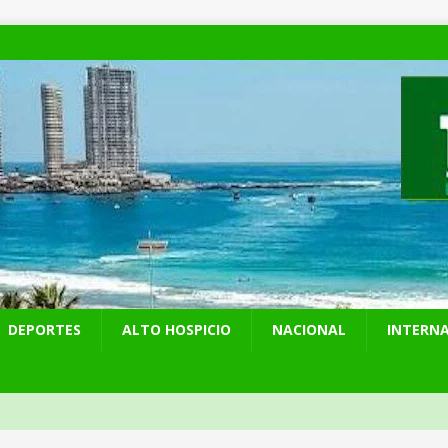
DEPORTES
ALTO HOSPICIO
NACIONAL
INTERN
presentó en cadena nacional su «Agenda contra el Crimen