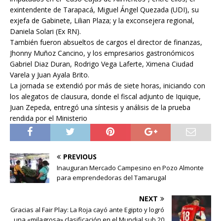
exintendente de Tarapacá, Miguel Ángel Quezada (UDI), su
exjefa de Gabinete, Lilian Plaza; y la exconsejera regional,
Daniela Solari (Ex RN).
También fueron absueltos de cargos el director de finanzas,
Jhonny Muñoz Cancino, y los empresarios gastronómicos
Gabriel Diaz Duran, Rodrigo Vega Laferte, Ximena Ciudad
Varela y Juan Ayala Brito.
La jornada se extendió por más de siete horas, iniciando con
los alegatos de clausura, donde el fiscal adjunto de Iquique,
Juan Zepeda, entregó una síntesis y análisis de la prueba
rendida por el Ministerio
PREVIOUS
Inauguran Mercado Campesino en Pozo Almonte
para emprendedoras del Tamarugal
NEXT
Gracias al Fair Play: La Roja cayó ante Egipto y logró
una «milagrosa» clasificación en el Mundial sub 20