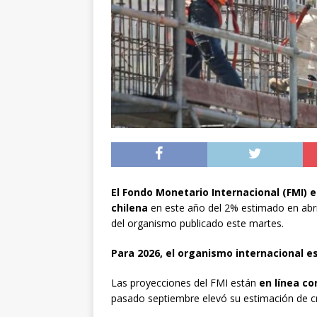
preventiva en la reg
[ 06/08/2026 ]
El pap
noviembre
INTER
[ 07/08/2026 ]
Diputa
Municipalidad y el 
El Fondo Monetario Internacional (FMI) 
chilena
en este año del 2% estimado en abri
del organismo publicado este martes.
Para 2026, el organismo internacional e
Las proyecciones del FMI están
en línea co
pasado septiembre elevó su estimación de c