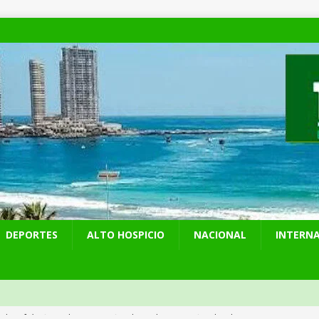
DEPORTES
ALTO HOSPICIO
NACIONAL
INTERN
años del ataque en Hiroshima, Japón se abre a tener bombas