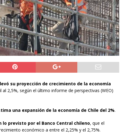
ión
POLICIAL
a León XIV viajará a Uruguay, Argentina y Perú del 6 al 17 de
NACIONAL
do Jofré oficia a la SCJ para fiscalizar el impacto fiscal en la
GORE Tarapacá
DEPORTES
elevó su proyección de crecimiento de la economía
l al 2,5%, según el último informe de perspectivas (WEO)
stima una expansión de la economía de Chile del 2%
.
n lo previsto por el Banco Central chileno
, que el
recimiento económico a entre el 2,25% y el 2,75%.