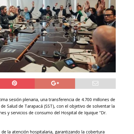
do Álvaro Jofre alerta por el futuro del Casino Municipal de
jo Municipal aprueba proyecto para mejorar el alumbrado
l Boro
ALTO HOSPICIO
a León XIV viajará a Uruguay, Argentina y Perú del 6 al 17 de
NACIONAL
ima sesión plenaria, una transferencia de 4.700 millones de
 de Salud de Tarapacá (SST), con el objetivo de solventar la
es y servicios de consumo del Hospital de Iquique “Dr.
d de la atención hospitalaria, garantizando la cobertura