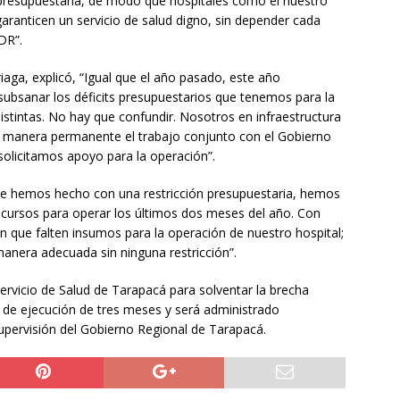
presupuestaria, de modo que hospitales como el nuestro
ranticen un servicio de salud digno, sin depender cada
DR”.
riaga, explicó, “Igual que el año pasado, este año
subsanar los déficits presupuestarios que tenemos para la
istintas. No hay que confundir. Nosotros en infraestructura
 manera permanente el trabajo conjunto con el Gobierno
solicitamos apoyo para la operación”.
que hemos hecho con una restricción presupuestaria, hemos
 recursos para operar los últimos dos meses del año. Con
in que falten insumos para la operación de nuestro hospital;
anera adecuada sin ninguna restricción”.
rvicio de Salud de Tarapacá para solventar la brecha
o de ejecución de tres meses y será administrado
supervisión del Gobierno Regional de Tarapacá.