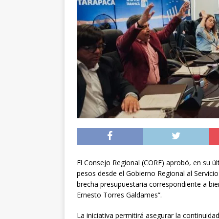
[ 05/08/2026 ]
Diputa
Iquique
DEPORTES
[ 05/08/2026 ]
Conce
público del sector E
[ 06/08/2026 ]
El pap
noviembre
INTER
El Consejo Regional (CORE) aprobó, en su últ
pesos desde el Gobierno Regional al Servicio
brecha presupuestaria correspondiente a bien
Ernesto Torres Galdames”.
La iniciativa permitirá asegurar la continuida