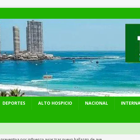
DEPORTES
ALTO HOSPICIO
NACIONAL
INTERN
 preventiva por influenza aviar tras nuevo hallazgo de ave