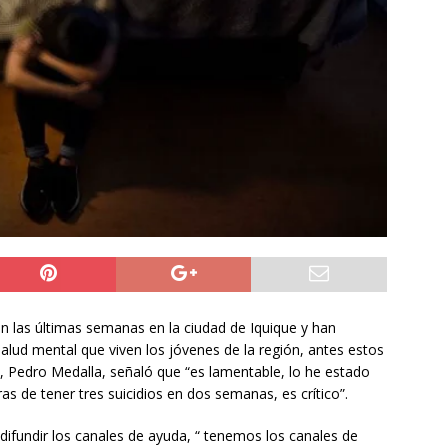
do Álvaro Jofre alerta por el futuro del Casino Municipal de
jo Municipal aprueba proyecto para mejorar el alumbrado
l Boro
ALTO HOSPICIO
a León XIV viajará a Uruguay, Argentina y Perú del 6 al 17 de
NACIONAL
en las últimas semanas en la ciudad de Iquique y han
alud mental que viven los jóvenes de la región, antes estos
, Pedro Medalla, señaló que “es lamentable, lo he estado
as de tener tres suicidios en dos semanas, es crítico”.
s difundir los canales de ayuda, “ tenemos los canales de