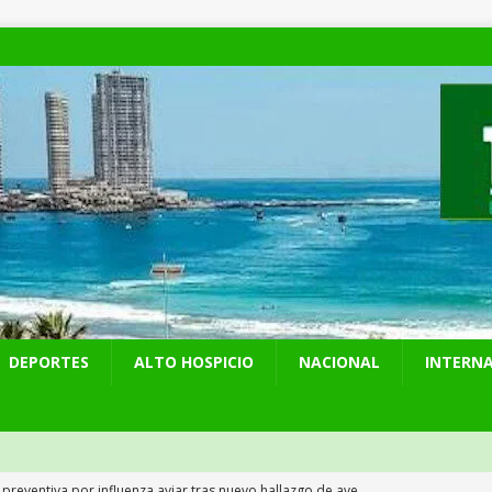
DEPORTES
ALTO HOSPICIO
NACIONAL
INTERN
 preventiva por influenza aviar tras nuevo hallazgo de ave