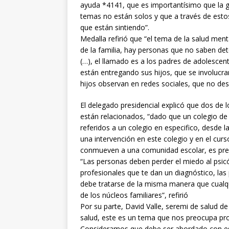
ayuda *4141, que es importantísimo que la 
temas no están solos y que a través de esto
que están sintiendo”.
Medalla refirió que “el tema de la salud men
de la familia, hay personas que no saben de
(…), el llamado es a los padres de adolescen
están entregando sus hijos, que se involucra
hijos observan en redes sociales, que no des
El delegado presidencial explicó que dos de 
están relacionados, “dado que un colegio de 
referidos a un colegio en especifico, desde l
una intervención en este colegio y en el cur
conmueven a una comunidad escolar, es preo
“Las personas deben perder el miedo al psicól
profesionales que te dan un diagnóstico, la
debe tratarse de la misma manera que cualqu
de los núcleos familiares”, refirió
Por su parte, David Valle, seremi de salud d
salud, este es un tema que nos preocupa pr
Consideramos que debe ser abordado con esp