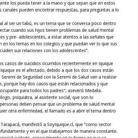
gente los pueda tener a la mano y que sepan que en estos
s canales pueden encontrar respuestas, para preguntas a lo
tal al ser un tabú, es un tema que se conversa poco dentro
tectar cuando sus hijos tienen problemas de salud mental
tes y pre- adolescentes, a estar atentos a las señales que
n en los temas en los colegios y que puedan ver lo que sus
cuiden sus relaciones con los adolescentes”.
los casos de suicidios ocurridos recientemente en Iquique
Iquique es el afectado, debido a que los dos casos están
a Seremi de Seguridad con la Seremi de Salud van a realizar
so, porque hay dos casos que están relacionados y que
cupante para todos los padres”, aseveró Medalla.
ogo, psiquiatra, al asistente social, que son lo
s personas deben pensar que un problema de salud mental
ier otra enfermedad, el llamado es a abrir el tema dentro
e Tarapacá, manifestó a SoyIquique.cl, que “como sector
ofundamente y en el que trabajamos de manera constante.
ecial cuidado, especialmente en la forma en que se