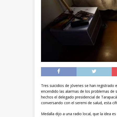
[ 05/08/2026 ]
Diputa
Iquique
DEPORTES
[ 05/08/2026 ]
Conce
público del sector E
[ 06/08/2026 ]
El pap
noviembre
INTER
Tres suicidios de jóvenes se han registrado 
encendido las alarmas de los problemas de s
hechos el delegado presidencial de Tarapacá
conversando con el seremi de salud, esta cifr
Medalla dijo a una radio local, que la idea e