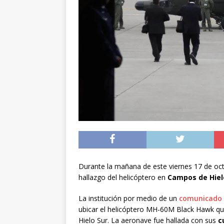
noviembre
INTER
[ 06/08/2026 ]
Alerta
silvestre positiva en
[ 07/08/2026 ]
A 81 
nucleares
INTERN
Durante la mañana de este viernes 17 de oct
hallazgo del helicóptero en
Campos de Hiel
La institución por medio de un
comunicado
ubicar el helicóptero MH-60M Black Hawk qu
Hielo Sur. La aeronave fue hallada con sus
c