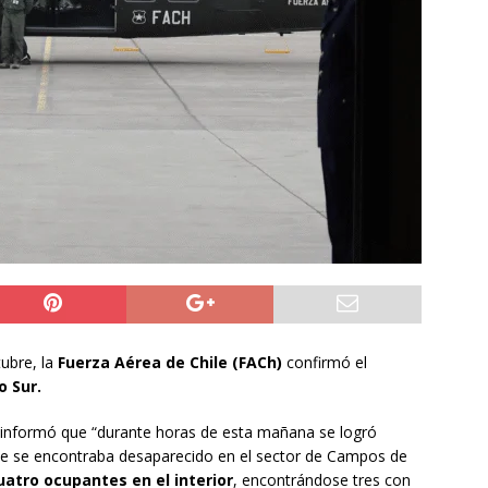
NACIONAL
 preventiva por influenza aviar tras nuevo hallazgo de ave
 Iquique
IQUIQUE
años del ataque en Hiroshima, Japón se abre a tener bombas
ACIONAL
ubre, la
Fuerza Aérea de Chile (FACh)
confirmó el
o Sur.
informó que “durante horas de esta mañana se logró
e se encontraba desaparecido en el sector de Campos de
uatro ocupantes en el interior
, encontrándose tres con