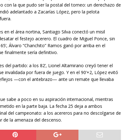
 con la que pudo ser la postal del torneo: un derechazo de
dió adelantado a Zacarías López, pero la pelota
fuera.
tes en el área nortina, Santiago Silva conectó un misil
desatar el festejo acerero. El cuadro de Miguel Ponce, sin
 65’, Álvaro “Chanchito” Ramos ganó por arriba en el
e finalmente sería definitivo.
s del partido: a los 82’, Lionel Altamirano creyó tener el
e invalidada por fuera de juego. Y en el 90’+2, López evitó
eflejos —con el antebrazo— ante un remate que llevaba
e sabe a poco en su aspiración internacional, mientras
ometido en la parte baja. La fecha 25 deja a ambos
final del campeonato: a los acereros para no descolgarse de
ar de la amenaza del descenso.