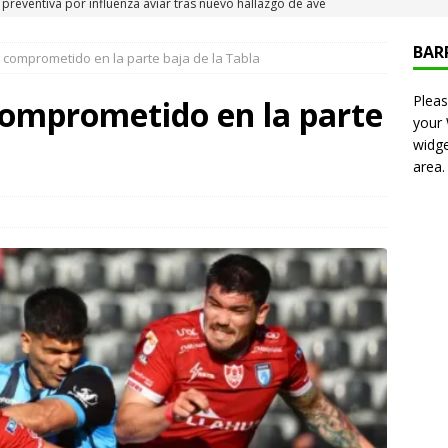
 Iquique
IQUIQUE
BAR
 comprometido en la parte baja de la Tabla
neros detiene a pareja por microtráfico en el centro de Iquique
Pleas
comprometido en la parte
your
s millonarios en el Gobierno: 46 funcionarios de
widge
area.
nan igual o más que el presidente Kast
DEPORTES
presentó en cadena nacional su «Agenda contra el Crimen
rorismo (ACOT)»
NACIONAL
6 becados se les pago los estudios en el extranjero y nunca
OLICIAL
puesta del Gobierno que busca facilitar el ingreso a Carabineros
NACIONAL
e sanción diplomática: Brasil no repondrá a su embajador y
n Argentina por los insultos de Milei a Lula
INTERNACIONAL