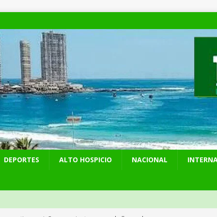
DEPORTES
ALTO HOSPICIO
NACIONAL
INTERN
 preventiva por influenza aviar tras nuevo hallazgo de ave