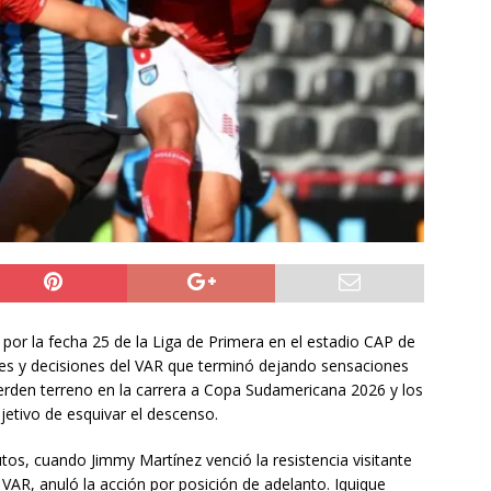
do Álvaro Jofre alerta por el futuro del Casino Municipal de
jo Municipal aprueba proyecto para mejorar el alumbrado
l Boro
ALTO HOSPICIO
a León XIV viajará a Uruguay, Argentina y Perú del 6 al 17 de
NACIONAL
por la fecha 25 de la Liga de Primera en el estadio CAP de
nes y decisiones del VAR que terminó dejando sensaciones
erden terreno en la carrera a Copa Sudamericana 2026 y los
etivo de esquivar el descenso.
utos, cuando Jimmy Martínez venció la resistencia visitante
l VAR, anuló la acción por posición de adelanto. Iquique