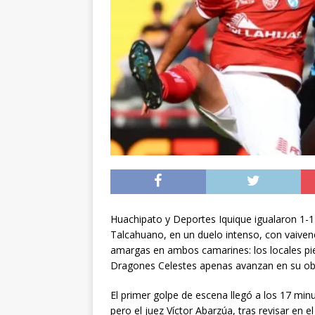
[ 05/08/2026 ]
Diputa
Iquique
DEPORTES
[ 05/08/2026 ]
Conce
público del sector E
[ 06/08/2026 ]
El pap
noviembre
INTER
Huachipato y Deportes Iquique igualaron 1-1 
Talcahuano, en un duelo intenso, con vaive
amargas en ambos camarines: los locales pi
Dragones Celestes apenas avanzan en su obj
El primer golpe de escena llegó a los 17 min
pero el juez Víctor Abarzúa, tras revisar en e