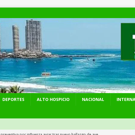
DEPORTES
ALTO HOSPICIO
NACIONAL
INTERN
 preventiva por influenza aviar tras nuevo hallazgo de ave