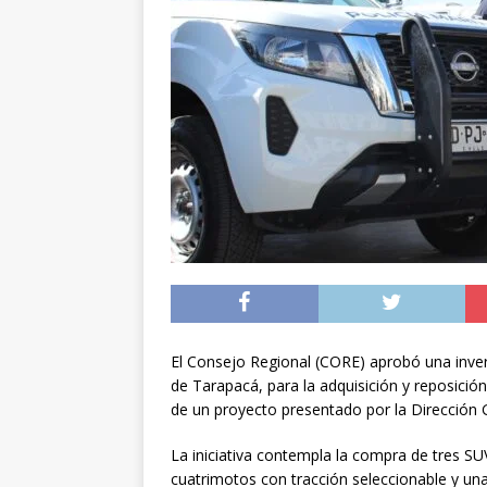
[ 05/08/2026 ]
Diputa
Iquique
DEPORTES
[ 05/08/2026 ]
Conce
público del sector E
[ 06/08/2026 ]
El pap
noviembre
INTER
El Consejo Regional (CORE) aprobó una inve
de Tarapacá, para la adquisición y reposición
de un proyecto presentado por la Dirección G
La iniciativa contempla la compra de tres SU
cuatrimotos con tracción seleccionable y u