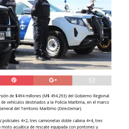
do Álvaro Jofre alerta por el futuro del Casino Municipal de
jo Municipal aprueba proyecto para mejorar el alumbrado
l Boro
ALTO HOSPICIO
a León XIV viajará a Uruguay, Argentina y Perú del 6 al 17 de
NACIONAL
rsión de $494 millones (M$ 494.293) del Gobierno Regional
 de vehículos destinados a la Policía Marítima, en el marco
eneral del Territorio Marítimo (Directemar).
V policiales 4×2, tres camionetas doble cabina 4×4, tres
na moto acuática de rescate equipada con pontones y