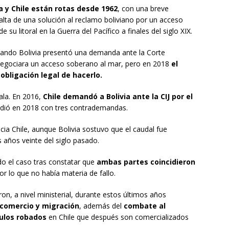
a y Chile están rotas desde 1962
, con una breve
alta de una solución al reclamo boliviano por un acceso
 su litoral en la Guerra del Pacífico a finales del siglo XIX.
 cuando Bolivia presentó una demanda ante la Corte
le negociara un acceso soberano al mar, pero en 2018
el
 obligación legal de hacerlo.
ala. En 2016,
Chile demandó a Bolivia ante la CIJ por el
ondió en 2018 con tres contrademandas.
hacia Chile, aunque Bolivia sostuvo que el caudal fue
s años veinte del siglo pasado.
do el caso tras constatar que
ambas partes coincidieron
por lo que no había materia de fallo.
on, a nivel ministerial, durante estos últimos años
comercio y migración
, además del
combate al
culos robados
en Chile que después son comercializados