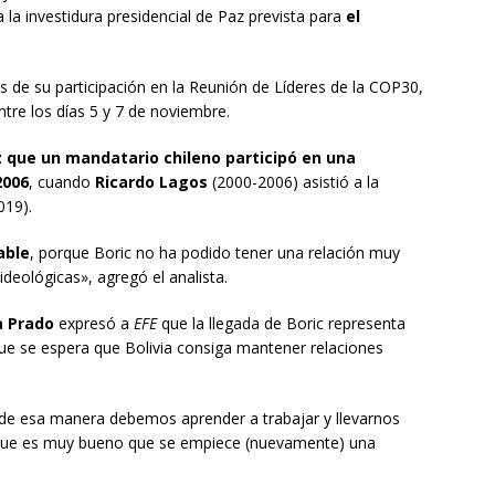
 a la investidura presidencial de Paz prevista para
el
ués de su participación en la Reunión de Líderes de la COP30,
ntre los días 5 y 7 de noviembre.
z que un mandatario chileno participó en una
2006
, cuando
Ricardo Lagos
(2000-2006) asistió a la
019).
able
, porque Boric no ha podido tener una relación muy
 ideológicas», agregó el analista.
a Prado
expresó a
EFE
que la llegada de Boric representa
ue se espera que Bolivia consiga mantener relaciones
de esa manera debemos aprender a trabajar y llevarnos
o que es muy bueno que se empiece (nuevamente) una