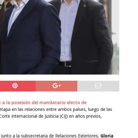
do Álvaro Jofre alerta por el futuro del Casino Municipal de
jo Municipal aprueba proyecto para mejorar el alumbrado
l Boro
ALTO HOSPICIO
a León XIV viajará a Uruguay, Argentina y Perú del 6 al 17 de
NACIONAL
c
a la posesión del mandatario electo de
etapa en las relaciones entre ambos países, luego de las
rte Internacional de Justicia (CIJ) en años previos,
 junto a la subsecretaria de Relaciones Exteriores,
Gloria