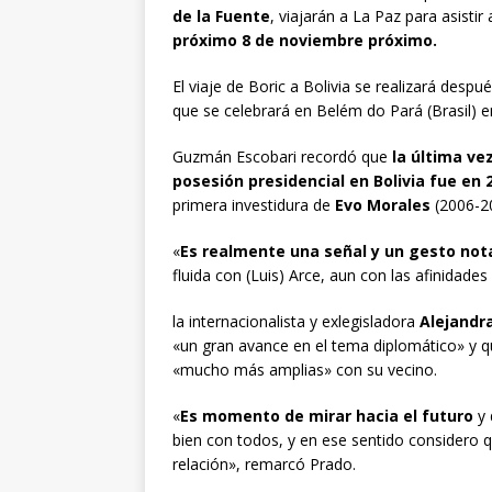
de la Fuente
, viajarán a La Paz para asistir
próximo 8 de noviembre próximo.
El viaje de Boric a Bolivia se realizará desp
que se celebrará en Belém do Pará (Brasil) e
Guzmán Escobari recordó que
la última ve
posesión presidencial en Bolivia fue en 
primera investidura de
Evo Morales
(2006-2
«
Es realmente una señal y un gesto not
fluida con (Luis) Arce, aun con las afinidades
la internacionalista y exlegisladora
Alejandr
«un gran avance en el tema diplomático» y q
«mucho más amplias» con su vecino.
«
Es momento de mirar hacia el futuro
y 
bien con todos, y en ese sentido consider
relación», remarcó Prado.