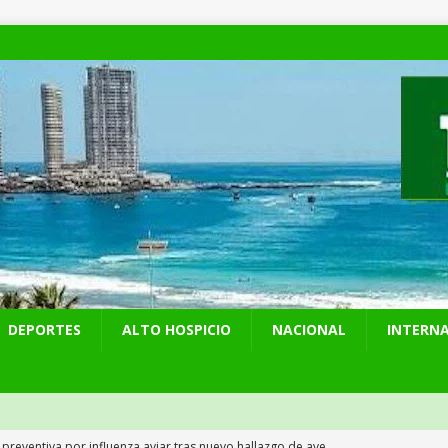
DEPORTES
ALTO HOSPICIO
NACIONAL
INTERN
 preventiva por influenza aviar tras nuevo hallazgo de ave