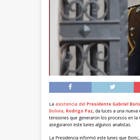
[ 05/08/2026 ]
Diputa
Iquique
DEPORTES
[ 05/08/2026 ]
Conce
público del sector E
[ 06/08/2026 ]
El pap
noviembre
INTER
La
asistencia del
Presidente Gabriel Bori
Bolivia,
Rodrigo Paz
, da luces a una nueva 
tensiones que generaron los procesos en la Co
aseguraron este lunes algunos analistas.
La Presidencia informó este lunes que Boric,