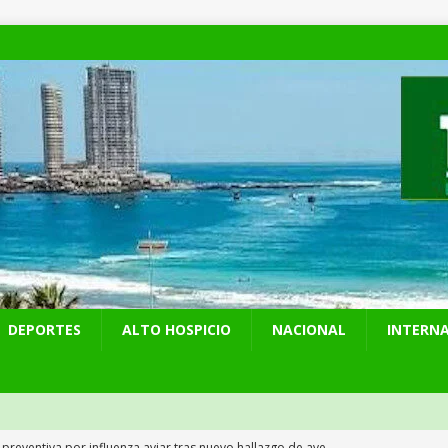
DEPORTES
ALTO HOSPICIO
NACIONAL
INTERN
 preventiva por influenza aviar tras nuevo hallazgo de ave