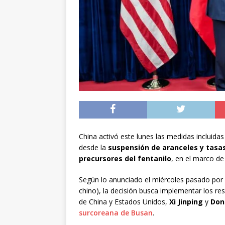
[ 05/08/2026 ]
Diputa
Iquique
DEPORTES
[ 05/08/2026 ]
Conce
público del sector E
[ 06/08/2026 ]
El pap
noviembre
INTER
China activó este lunes las medidas incluidas
desde la
suspensión de aranceles y tasas
precursores del fentanilo
, en el marco d
Según lo anunciado el miércoles pasado por 
chino), la decisión busca implementar los re
de China y Estados Unidos,
Xi Jinping
y
Don
surcoreana de Busan
.