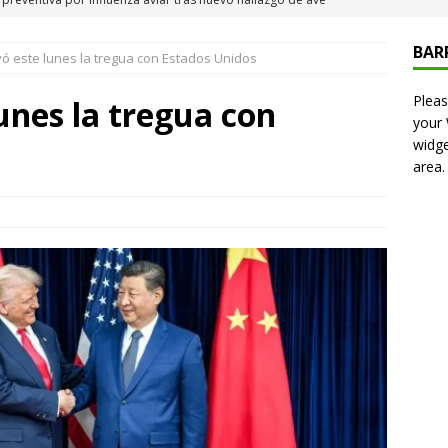
 Iquique
IQUIQUE
BAR
vó este lunes la tregua con Estados Unidos
neros detiene a pareja por microtráfico en el centro de Iquique
Pleas
lunes la tregua con
your
s millonarios en el Gobierno: 46 funcionarios de
widge
area.
nan igual o más que el presidente Kast
DEPORTES
presentó en cadena nacional su «Agenda contra el Crimen
rorismo (ACOT)»
NACIONAL
6 becados se les pago los estudios en el extranjero y nunca
OLICIAL
puesta del Gobierno que busca facilitar el ingreso a Carabineros
NACIONAL
e sanción diplomática: Brasil no repondrá a su embajador y
n Argentina por los insultos de Milei a Lula
INTERNACIONAL