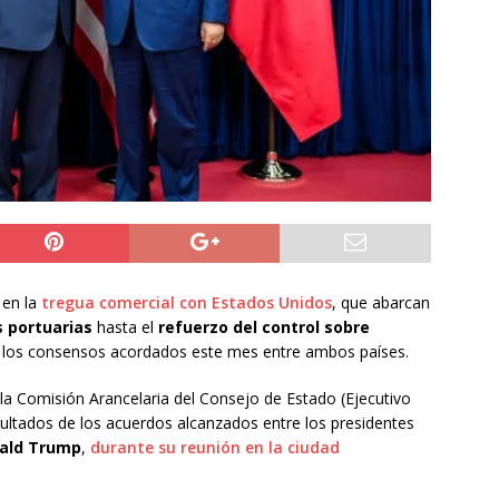
do Álvaro Jofre alerta por el futuro del Casino Municipal de
jo Municipal aprueba proyecto para mejorar el alumbrado
l Boro
ALTO HOSPICIO
a León XIV viajará a Uruguay, Argentina y Perú del 6 al 17 de
NACIONAL
 en la
tregua comercial con Estados Unidos
, que abarcan
 portuarias
hasta el
refuerzo del control sobre
e los consensos acordados este mes entre ambos países.
la Comisión Arancelaria del Consejo de Estado (Ejecutivo
sultados de los acuerdos alcanzados entre los presidentes
ald Trump
,
durante su reunión en la ciudad