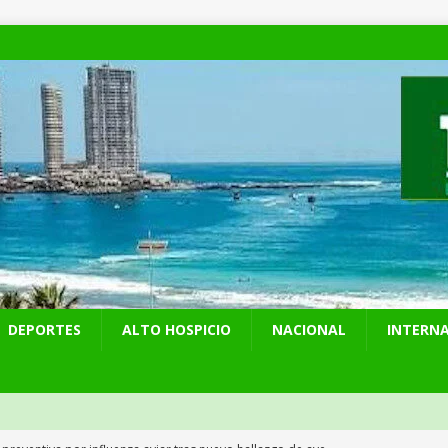
DEPORTES
ALTO HOSPICIO
NACIONAL
INTERN
 preventiva por influenza aviar tras nuevo hallazgo de ave