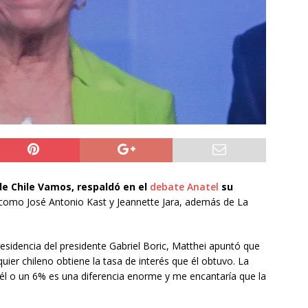
do Álvaro Jofre alerta por el futuro del Casino Municipal de
jo Municipal aprueba proyecto para mejorar el alumbrado
l Boro
ALTO HOSPICIO
a León XIV viajará a Uruguay, Argentina y Perú del 6 al 17 de
NACIONAL
de Chile Vamos, respaldó en el
debate Anatel
su
s como José Antonio Kast y Jeannette Jara, además de La
esidencia del presidente Gabriel Boric, Matthei apuntó que
quier chileno obtiene la tasa de interés que él obtuvo. La
 él o un 6% es una diferencia enorme y me encantaría que la