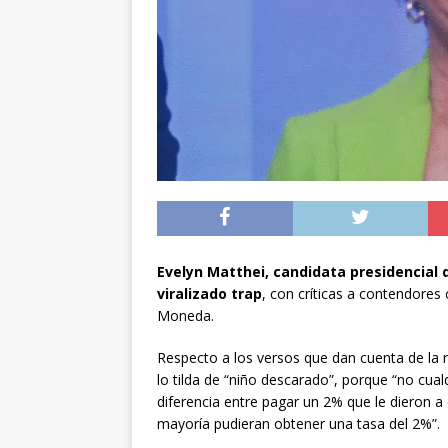
[ 05/08/2026 ]
Diputa
Iquique
DEPORTES
[ 05/08/2026 ]
Conce
público del sector E
[ 06/08/2026 ]
El pap
noviembre
INTER
Evelyn Matthei, candidata presidencial 
viralizado trap
, con críticas a contendore
Moneda.
Respecto a los versos que dan cuenta de la r
lo tilda de “niño descarado”, porque “no cual
diferencia entre pagar un 2% que le dieron a
mayoría pudieran obtener una tasa del 2%”.