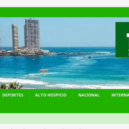
DEPORTES
ALTO HOSPICIO
NACIONAL
INTERN
presentó en cadena nacional su «Agenda contra el Crimen