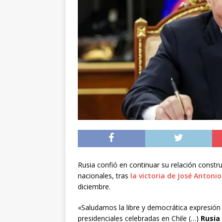
[ 04/08/2026 ]
Minist
sistema de alerta tem
[ 04/08/2026 ]
Preci
[ 05/08/2026 ]
Sueldo
superintendencias ga
Rusia confió en continuar su relación constr
nacionales, tras
la victoria de José Antonio
diciembre.
«Saludamos la libre y democrática expresión 
presidenciales celebradas en Chile (…)
Rusia