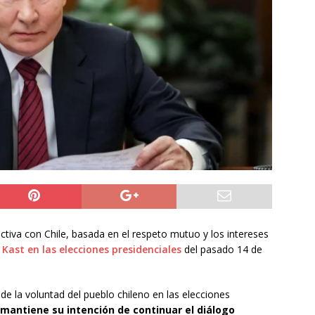
ros de la Unión Europea acuerdan reforzar fronteras, retornos y
prana tras la crisis en Ceuta
INTERNACIONAL
o del cobre alcanzó un nuevo máximo histórico
NACIONAL
s millonarios en el Gobierno: 46 funcionarios de
nan igual o más que el presidente Kast
DEPORTES
uctiva con Chile, basada en el respeto mutuo y los intereses
 Kast en las elecciones presidenciales
del pasado 14 de
de la voluntad del pueblo chileno en las elecciones
 mantiene su intención de continuar el diálogo