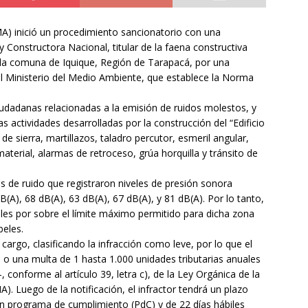
A) inició un procedimiento sancionatorio con una
y Constructora Nacional, titular de la faena constructiva
n la comuna de Iquique, Región de Tarapacá, por una
l Ministerio del Medio Ambiente, que establece la Norma
udadanas relacionadas a la emisión de ruidos molestos, y
s actividades desarrolladas por la construcción del “Edificio
 de sierra, martillazos, taladro percutor, esmeril angular,
material, alarmas de retroceso, grúa horquilla y tránsito de
es de ruido que registraron niveles de presión sonora
(A), 68 dB(A), 63 dB(A), 67 dB(A), y 81 dB(A). Por lo tanto,
les por sobre el límite máximo permitido para dicha zona
beles.
argo, clasificando la infracción como leve, por lo que el
o o una multa de 1 hasta 1.000 unidades tributarias anuales
 conforme al artículo 39, letra c), de la Ley Orgánica de la
 Luego de la notificación, el infractor tendrá un plazo
un programa de cumplimiento (PdC) y de 22 días hábiles