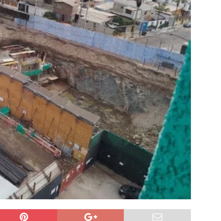
6 becados se les pago los estudios en el extranjero y nunca
OLICIAL
puesta del Gobierno que busca facilitar el ingreso a Carabineros
NACIONAL
rribó a Colombia para asistir a la asunción de Abelardo de la
L