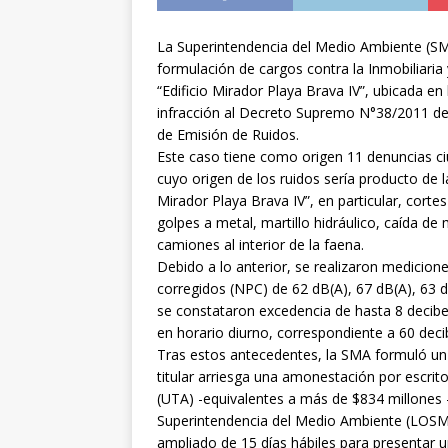
La Superintendencia del Medio Ambiente (SM
formulación de cargos contra la Inmobiliaria 
“Edificio Mirador Playa Brava IV”, ubicada e
infracción al Decreto Supremo N°38/2011 de
de Emisión de Ruidos.
Este caso tiene como origen 11 denuncias ci
cuyo origen de los ruidos sería producto de la
Mirador Playa Brava IV”, en particular, cortes
golpes a metal, martillo hidráulico, caída de 
camiones al interior de la faena.
Debido a lo anterior, se realizaron medicion
corregidos (NPC) de 62 dB(A), 67 dB(A), 63 dB
se constataron excedencia de hasta 8 decibe
en horario diurno, correspondiente a 60 deci
Tras estos antecedentes, la SMA formuló un c
titular arriesga una amonestación por escrit
(UTA) -equivalentes a más de $834 millones -,
Superintendencia del Medio Ambiente (LOSMA).
ampliado de 15 días hábiles para presentar 