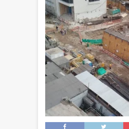
[ 05/08/2026 ]
A 1.66
volvieron a Chile
P
[ 05/08/2026 ]
La pro
desde los 17 años
[ 07/08/2026 ]
Kast a
Espriella
NACIONA