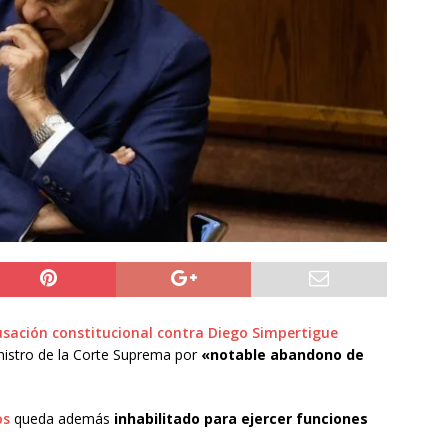
ión
POLICIAL
a León XIV viajará a Uruguay, Argentina y Perú del 6 al 17 de
NACIONAL
do Jofré oficia a la SCJ para fiscalizar el impacto fiscal en la
GORE Tarapacá
DEPORTES
usación constitucional contra
Diego Simpertigue
istro de la Corte Suprema por
«notable abandono de
os
queda además
inhabilitado para ejercer funciones