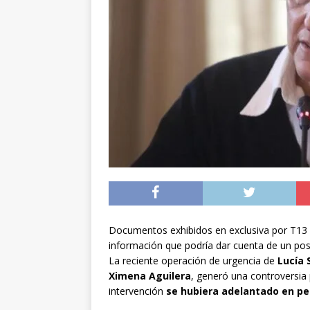
[ 07/08/2026 ]
Chile 
intercambio diplomá
[ 07/08/2026 ]
Qué se
conducía en estado 
[ 08/08/2026 ]
Alert
Documentos exhibidos en exclusiva por T13 co
información que podría dar cuenta de un posib
La reciente operación de urgencia de
Lucía
Ximena Aguilera
, generó una controversia 
intervención
se hubiera adelantado en pe