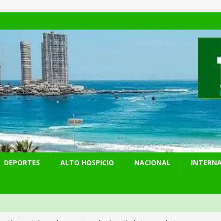
DEPORTES
ALTO HOSPICIO
NACIONAL
INTERN
cución terminó con choque e incendio de vehículo tras conductor