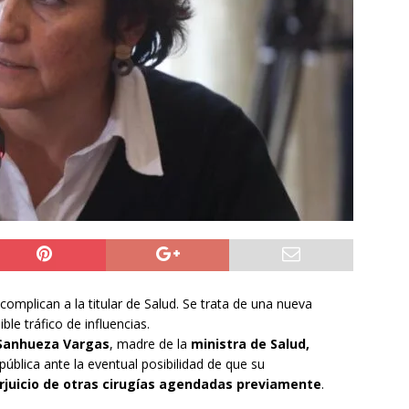
y Venezuela reactivan oficialmente sus relaciones consulares tras
tico
NACIONAL
 sabe del grave accidente vehicular que sufrió Nelson Tapia:
de ebriedad
DEPORTES
a preventiva para la Región de Tarapacá
IQUIQUE
mplican a la titular de Salud. Se trata de una nueva
le tráfico de influencias.
 Sanhueza Vargas
, madre de la
ministra de Salud,
pública ante la eventual posibilidad de que su
rjuicio de otras cirugías agendadas previamente
.