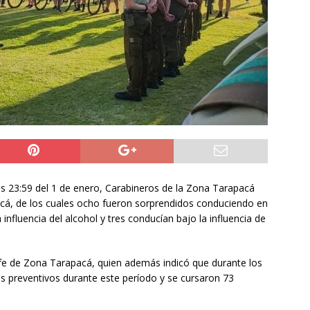
ión
POLICIAL
a León XIV viajará a Uruguay, Argentina y Perú del 6 al 17 de
NACIONAL
do Jofré oficia a la SCJ para fiscalizar el impacto fiscal en la
GORE Tarapacá
DEPORTES
las 23:59 del 1 de enero, Carabineros de la Zona Tarapacá
acá, de los cuales ocho fueron sorprendidos conduciendo en
influencia del alcohol y tres conducían bajo la influencia de
Jefe de Zona Tarapacá, quien además indicó que durante los
les preventivos durante este período y se cursaron 73