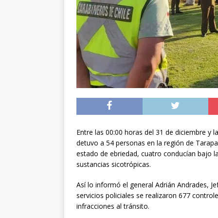
preventiva en la reg
[ 06/08/2026 ]
El pap
noviembre
INTER
[ 07/08/2026 ]
Diputa
Municipalidad y el 
Entre las 00:00 horas del 31 de diciembre y 
detuvo a 54 personas en la región de Tarap
estado de ebriedad, cuatro conducían bajo la 
sustancias sicotrópicas.
Así lo informó el general Adrián Andrades, 
servicios policiales se realizaron 677 contro
infracciones al tránsito.