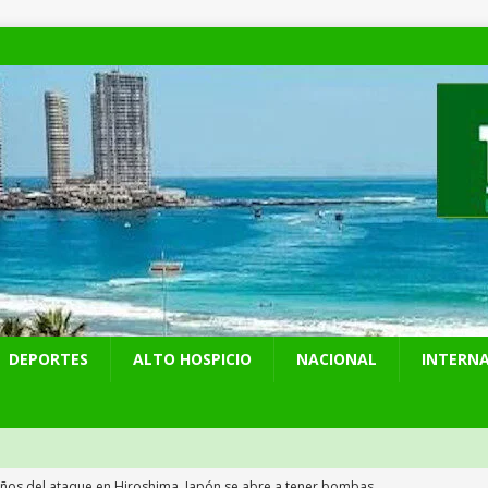
DEPORTES
ALTO HOSPICIO
NACIONAL
INTERN
años del ataque en Hiroshima, Japón se abre a tener bombas