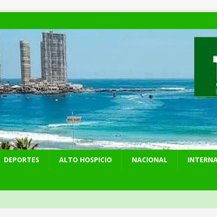
DEPORTES
ALTO HOSPICIO
NACIONAL
INTERN
 preventiva por influenza aviar tras nuevo hallazgo de ave