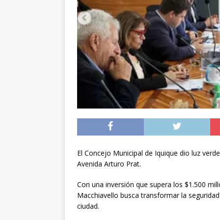
[ 05/08/2026 ]
Diputa
Iquique
DEPORTES
[ 05/08/2026 ]
Conce
público del sector E
[ 06/08/2026 ]
El pap
noviembre
INTER
El Concejo Municipal de Iquique dio luz ver
Avenida Arturo Prat.
Con una inversión que supera los $1.500 millo
Macchiavello busca transformar la seguridad 
ciudad.