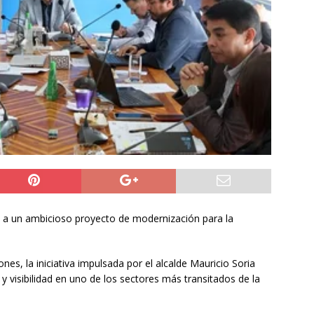
do Álvaro Jofre alerta por el futuro del Casino Municipal de
jo Municipal aprueba proyecto para mejorar el alumbrado
l Boro
ALTO HOSPICIO
a León XIV viajará a Uruguay, Argentina y Perú del 6 al 17 de
NACIONAL
de a un ambicioso proyecto de modernización para la
nes, la iniciativa impulsada por el alcalde Mauricio Soria
y visibilidad en uno de los sectores más transitados de la