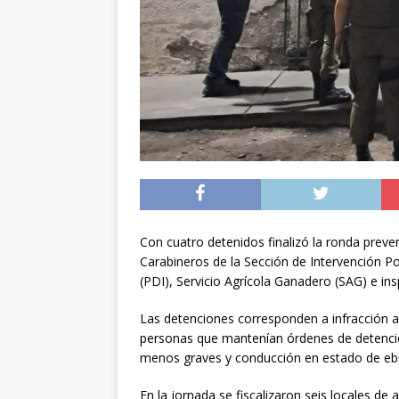
[ 04/08/2026 ]
Minist
sistema de alerta tem
[ 04/08/2026 ]
Preci
[ 05/08/2026 ]
Sueldo
superintendencias ga
Con cuatro detenidos finalizó la ronda preve
Carabineros de la Sección de Intervención Pol
(PDI), Servicio Agrícola Ganadero (SAG) e in
Las detenciones corresponden a infracción ad
personas que mantenían órdenes de detención
menos graves y conducción en estado de eb
En la jornada se fiscalizaron seis locales d