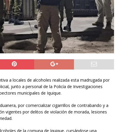
ros de la Unión Europea acuerdan reforzar fronteras, retornos y
prana tras la crisis en Ceuta
INTERNACIONAL
o del cobre alcanzó un nuevo máximo histórico
NACIONAL
s millonarios en el Gobierno: 46 funcionarios de
nan igual o más que el presidente Kast
DEPORTES
ntiva a locales de alcoholes realizada esta madrugada por
icial, junto a personal de la Policía de Investigaciones
spectores municipales de Iquique.
uanera, por comercializar cigarrillos de contrabando y a
 vigentes por delitos de violación de morada, lesiones
riedad.
e alcoholes de la comuna de Iquique, cursándose una