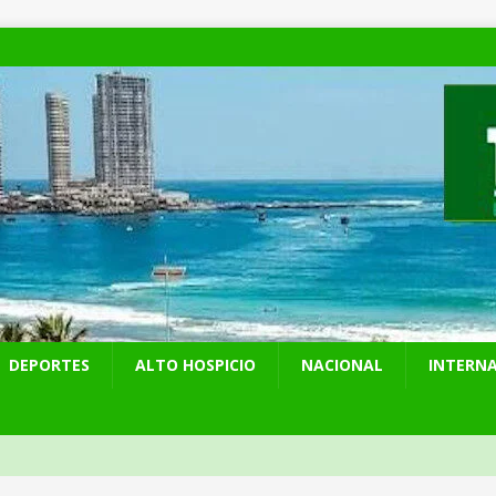
DEPORTES
ALTO HOSPICIO
NACIONAL
INTERN
presentó en cadena nacional su «Agenda contra el Crimen