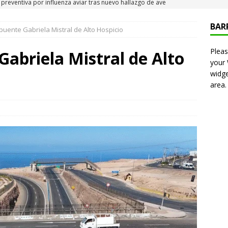
 Iquique
IQUIQUE
BAR
puente Gabriela Mistral de Alto Hospicio
neros detiene a pareja por microtráfico en el centro de Iquique
Pleas
abriela Mistral de Alto
your
s millonarios en el Gobierno: 46 funcionarios de
widge
area.
nan igual o más que el presidente Kast
DEPORTES
presentó en cadena nacional su «Agenda contra el Crimen
rorismo (ACOT)»
NACIONAL
6 becados se les pago los estudios en el extranjero y nunca
OLICIAL
puesta del Gobierno que busca facilitar el ingreso a Carabineros
NACIONAL
e sanción diplomática: Brasil no repondrá a su embajador y
n Argentina por los insultos de Milei a Lula
INTERNACIONAL