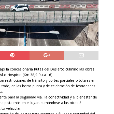
do Álvaro Jofre alerta por el futuro del Casino Municipal de
jo Municipal aprueba proyecto para mejorar el alumbrado
l Boro
ALTO HOSPICIO
a León XIV viajará a Uruguay, Argentina y Perú del 6 al 17 de
NACIONAL
o la concesionaria Rutas del Desierto culminó las obras
 Alto Hospicio (Km 38,9 Ruta 16).
on restricciones de tránsito y cortes parciales o totales en
re todo, en las horas punta y de celebración de festividades
a.
e para la seguridad vial, la conectividad y el bienestar de
una pista más en el lugar, sumándose a las otras 3
ito vehicular.
ización del sector para mejorar la fluidez y seguridad del