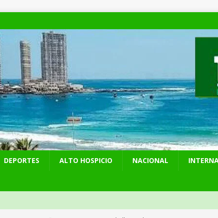
DEPORTES
ALTO HOSPICIO
NACIONAL
INTERN
 preventiva por influenza aviar tras nuevo hallazgo de ave