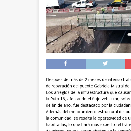
[ 05/08/2026 ]
Diputa
Iquique
DEPORTES
[ 05/08/2026 ]
Conce
público del sector E
[ 06/08/2026 ]
El pap
noviembre
INTER
Despues de más de 2 meses de intenso trabaj
de reparación del puente Gabriela Mistral de
Los arreglos de la infraestructura que causar
la Ruta 16, afectando el flujo vehicular, sob
de fin de año, fue destacado por la ciudadaní
Además del mejoramiento estructural del puent
la comunidad, se resalta la operatividad de 
habilitadas, lo que hará más expedito el tráns
Asimismo, se realizaron ajustes en la semafor