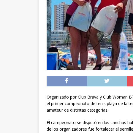
[ 04/08/2026 ]
Minist
sistema de alerta tem
[ 04/08/2026 ]
Preci
[ 05/08/2026 ]
Sueldo
superintendencias ga
Organizado por Club Brava y Club Woman BT,
el primer campeonato de tenis playa de la t
amateur de distintas categorías.
El campeonato se disputó en las canchas habi
de los organizadores fue fortalecer el semille