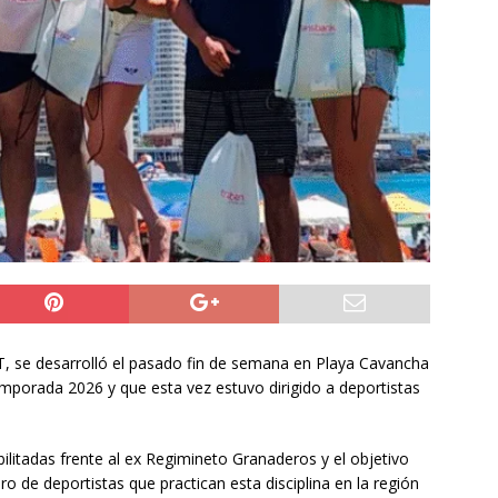
ros de la Unión Europea acuerdan reforzar fronteras, retornos y
prana tras la crisis en Ceuta
INTERNACIONAL
o del cobre alcanzó un nuevo máximo histórico
NACIONAL
s millonarios en el Gobierno: 46 funcionarios de
nan igual o más que el presidente Kast
DEPORTES
 se desarrolló el pasado fin de semana en Playa Cavancha
emporada 2026 y que esta vez estuvo dirigido a deportistas
litadas frente al ex Regimineto Granaderos y el objetivo
ro de deportistas que practican esta disciplina en la región